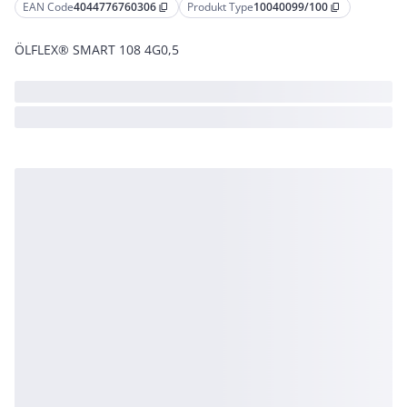
EAN Code
4044776760306
Produkt Type
10040099/100
content_copy
content_copy
ÖLFLEX® SMART 108 4G0,5