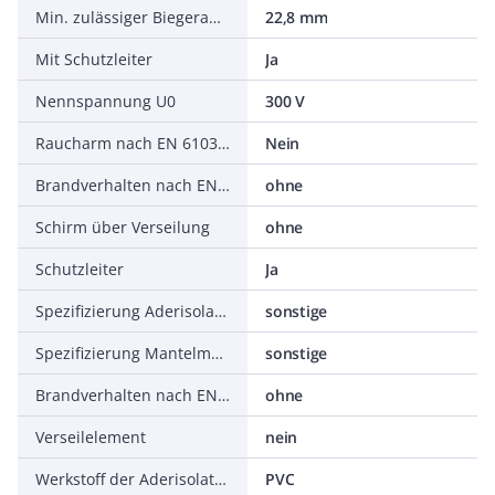
Min. zulässiger Biegeradius, stationärer Einsatz/fest verlegt
22,8 mm
Mit Schutzleiter
Ja
Nennspannung U0
300 V
Raucharm nach EN 61034-2
Nein
Brandverhalten nach EN 13501-6: Rauchentwicklung
ohne
Schirm über Verseilung
ohne
Schutzleiter
Ja
Spezifizierung Aderisolation
sonstige
Spezifizierung Mantelmaterial
sonstige
Brandverhalten nach EN 13501-6: Säureentwicklung
ohne
Verseilelement
nein
Werkstoff der Aderisolation
PVC