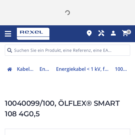
place
handyman
person
shopping_cart
0
Kabel & Leitungen
Energiekabel
Energiekabel < 1 kV, für ortsveränderlichen Einsatz
10040099/100
10040099/100, ÖLFLEX® SMART
108 4G0,5