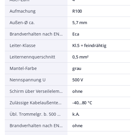
Aufmachung
R100
Außen-Ø ca.
5,7 mm
Brandverhalten nach EN 13501-6: Klasse
Eca
Leiter-Klasse
Kl.5 = feindrähtig
Leiternennquerschnitt
0,5 mm²
Mantel-Farbe
grau
Nennspannung U
500 V
Schirm über Verseilelement
ohne
Zulässige Kabelaußentemperatur nach Montage ohne Erschütterung
-40...80 °C
Übl. Trommelgr. b. 500 m Ø m
k.A.
Brandverhalten nach EN 13501-6: Abtropfverhalten
ohne