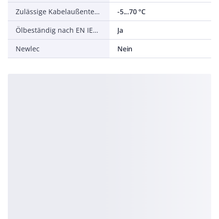
Zulässige Kabelaußentemperatur bei Montage/Handling
-5...70 °C
Ölbeständig nach EN IEC 60811-404
Ja
Newlec
Nein