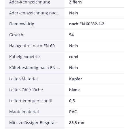
Ader-Kennzeichnung
Ziffern
Aderkennzeichnung nach HD 308 S2
Nein
Flammwidrig
nach EN 60332-1-2
Gewicht
54
Halogenfrei nach EN 60754-1/2
Nein
Kabelgeometrie
rund
Kältebeständig nach EN 60811-504+505+506
Nein
Leiter-Material
Kupfer
Leiter-Oberfläche
blank
Leiternennquerschnitt
0,5
Mantelmaterial
PVC
Min. zulässiger Biegeradius, flexibler Einsatz/freie Bewegung
85,5 mm