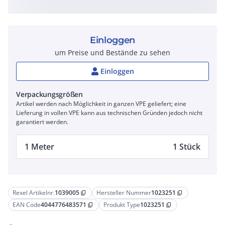
Einloggen
um Preise und Bestände zu sehen
Einloggen
Verpackungsgrößen
Artikel werden nach Möglichkeit in ganzen VPE geliefert; eine
Lieferung in vollen VPE kann aus technischen Gründen jedoch nicht
garantiert werden.
1 Meter
1 Stück
Rexel Artikelnr.
1039005
Hersteller Nummer
1023251
content_copy
content_copy
EAN Code
4044776483571
Produkt Type
1023251
content_copy
content_copy