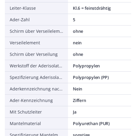
Leiter-Klasse
Kl.6 = feinstdrähtig
Ader-Zahl
5
Schirm über Verseilelement
ohne
Verseilelement
nein
Schirm über Verseilung
ohne
Werkstoff der Aderisolation
Polypropylen
Spezifizierung Aderisolation
Polypropylen (PP)
Aderkennzeichnung nach HD 308 S2
Nein
Ader-Kennzeichnung
Ziffern
Mit Schutzleiter
Ja
Mantelmaterial
Polyurethan (PUR)
Spezifizierung Mantelmaterial
sonstige