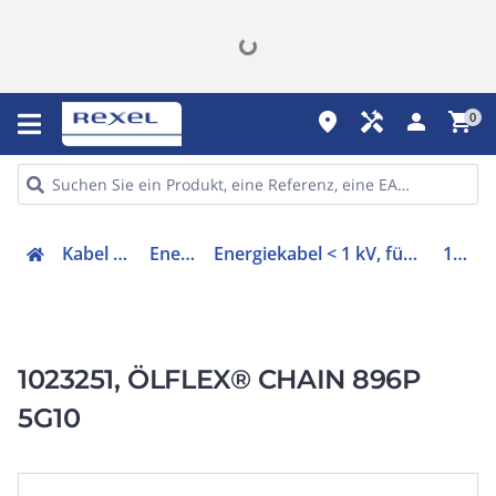
place
handyman
person
shopping_cart
0
Kabel & Leitungen
Energiekabel
Energiekabel < 1 kV, für ortsveränderlichen Einsatz
1023251
1023251, ÖLFLEX® CHAIN 896P
5G10