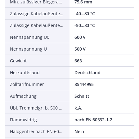
Min. zulässiger Biegeradius, stationärer Einsatz/fest verlegt
75,6 mm
Zulässige Kabelaußentemperatur bei Montage/Handling
-40...80 °C
Zulässige Kabelaußentemperatur nach Montage ohne Erschütterung
-50...80 °C
Nennspannung U0
600 V
Nennspannung U
500 V
Gewicht
663
Herkunftsland
Deutschland
Zolltarifnummer
85444995
Aufmachung
Schnitt
Übl. Trommelgr. b. 500 m Ø m
k.A.
Flammwidrig
nach EN 60332-1-2
Halogenfrei nach EN 60754-1/2
Nein