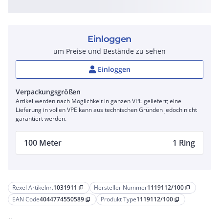
Einloggen
um Preise und Bestände zu sehen
Einloggen
Verpackungsgrößen
Artikel werden nach Möglichkeit in ganzen VPE geliefert; eine
Lieferung in vollen VPE kann aus technischen Gründen jedoch nicht
garantiert werden.
100 Meter
1 Ring
Rexel Artikelnr.
1031911
Hersteller Nummer
1119112/100
content_copy
content_copy
EAN Code
4044774550589
Produkt Type
1119112/100
content_copy
content_copy