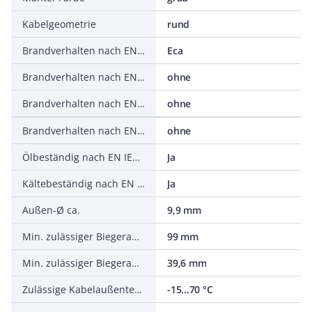
Kabelgeometrie
rund
Brandverhalten nach EN 13501-6: Klasse
Eca
Brandverhalten nach EN 13501-6: Rauchentwicklung
ohne
Brandverhalten nach EN 13501-6: Abtropfverhalten
ohne
Brandverhalten nach EN 13501-6: Säureentwicklung
ohne
Ölbeständig nach EN IEC 60811-404
Ja
Kältebeständig nach EN 60811-504+505+506
Ja
Außen-Ø ca.
9,9 mm
Min. zulässiger Biegeradius, flexibler Einsatz/freie Bewegung
99 mm
Min. zulässiger Biegeradius, stationärer Einsatz/fest verlegt
39,6 mm
Zulässige Kabelaußentemperatur bei Montage/Handling
-15...70 °C