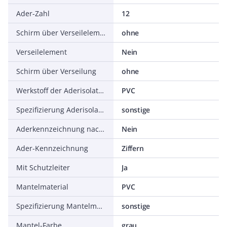
Ader-Zahl
12
Schirm über Verseilelement
ohne
Verseilelement
Nein
Schirm über Verseilung
ohne
Werkstoff der Aderisolation
PVC
Spezifizierung Aderisolation
sonstige
Aderkennzeichnung nach HD 308 S2
Nein
Ader-Kennzeichnung
Ziffern
Mit Schutzleiter
Ja
Mantelmaterial
PVC
Spezifizierung Mantelmaterial
sonstige
Mantel-Farbe
grau