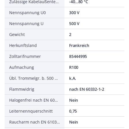
Zulässige Kabelaußentemperatur nach Montage ohne Erschütterung
-40...80 °C
Nennspannung U0
300 V
Nennspannung U
500 V
Gewicht
2
Herkunftsland
Frankreich
Zolltarifnummer
85444995
Aufmachung
R100
Übl. Trommelgr. b. 500 m Ø m
k.A.
Flammwidrig
nach EN 60332-1-2
Halogenfrei nach EN 60754-1/2
Nein
Leiternennquerschnitt
0,75
Raucharm nach EN 61034-2
Nein