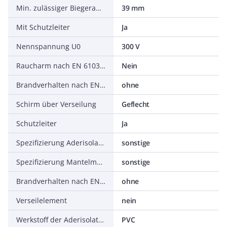
Min. zulässiger Biegeradius, stationärer Einsatz/fest verlegt
39 mm
Mit Schutzleiter
Ja
Nennspannung U0
300 V
Raucharm nach EN 61034-2
Nein
Brandverhalten nach EN 13501-6: Rauchentwicklung
ohne
Schirm über Verseilung
Geflecht
Schutzleiter
Ja
Spezifizierung Aderisolation
sonstige
Spezifizierung Mantelmaterial
sonstige
Brandverhalten nach EN 13501-6: Säureentwicklung
ohne
Verseilelement
nein
Werkstoff der Aderisolation
PVC