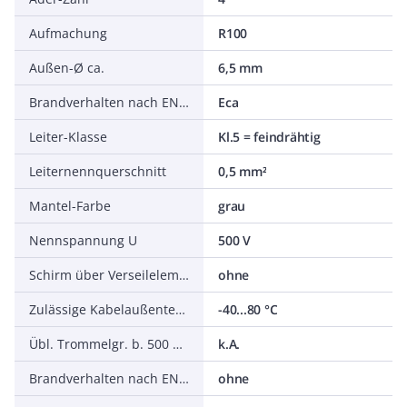
Aufmachung
R100
Außen-Ø ca.
6,5 mm
Brandverhalten nach EN 13501-6: Klasse
Eca
Leiter-Klasse
Kl.5 = feindrähtig
Leiternennquerschnitt
0,5 mm²
Mantel-Farbe
grau
Nennspannung U
500 V
Schirm über Verseilelement
ohne
Zulässige Kabelaußentemperatur nach Montage ohne Erschütterung
-40...80 °C
Übl. Trommelgr. b. 500 m Ø m
k.A.
Brandverhalten nach EN 13501-6: Abtropfverhalten
ohne