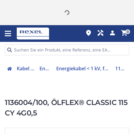
place
handyman
person
shopping_cart
0
Kabel & Leitungen
Energiekabel
Energiekabel < 1 kV, für ortsveränderlichen Einsatz
1136004/100
1136004/100, ÖLFLEX® CLASSIC 115
CY 4G0,5