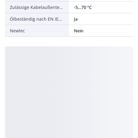
Zulässige Kabelaußentemperatur bei Montage/Handling
-5...70 °C
Ölbeständig nach EN IEC 60811-404
Ja
Newlec
Nein