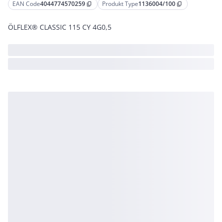
EAN Code
4044774570259
Produkt Type
1136004/100
content_copy
content_copy
ÖLFLEX® CLASSIC 115 CY 4G0,5