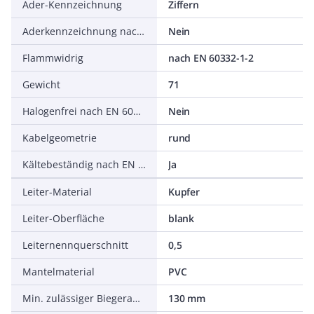
Ader-Kennzeichnung
Ziffern
Aderkennzeichnung nach HD 308 S2
Nein
Flammwidrig
nach EN 60332-1-2
Gewicht
71
Halogenfrei nach EN 60754-1/2
Nein
Kabelgeometrie
rund
Kältebeständig nach EN 60811-504+505+506
Ja
Leiter-Material
Kupfer
Leiter-Oberfläche
blank
Leiternennquerschnitt
0,5
Mantelmaterial
PVC
Min. zulässiger Biegeradius, flexibler Einsatz/freie Bewegung
130 mm