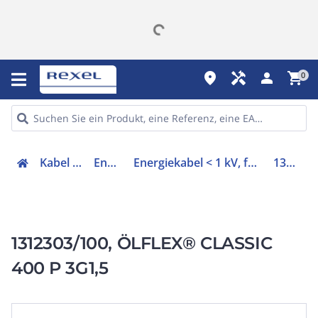
place
handyman
person
shopping_cart
0
Kabel & Leitungen
Energiekabel
Energiekabel < 1 kV, für ortsveränderlichen Einsatz
1312303/100
1312303/100, ÖLFLEX® CLASSIC
400 P 3G1,5