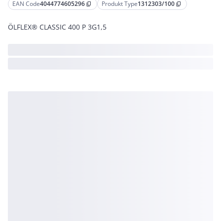
EAN Code
4044774605296
Produkt Type
1312303/100
content_copy
content_copy
ÖLFLEX® CLASSIC 400 P 3G1,5