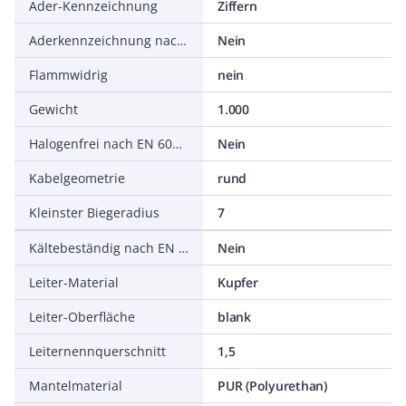
Ader-Kennzeichnung
Ziffern
Aderkennzeichnung nach HD 308 S2
Nein
Flammwidrig
nein
Gewicht
1.000
Halogenfrei nach EN 60754-1/2
Nein
Kabelgeometrie
rund
Kleinster Biegeradius
7
Kältebeständig nach EN 60811-504+505+506
Nein
Leiter-Material
Kupfer
Leiter-Oberfläche
blank
Leiternennquerschnitt
1,5
Mantelmaterial
PUR (Polyurethan)