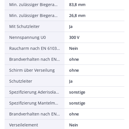
Min. zulässiger Biegeradius, flexibler Einsatz/freie Bewegung
83,8 mm
Min. zulässiger Biegeradius, stationärer Einsatz/fest verlegt
26,8 mm
Mit Schutzleiter
Ja
Nennspannung U0
300 V
Raucharm nach EN 61034-2
Nein
Brandverhalten nach EN 13501-6: Rauchentwicklung
ohne
Schirm über Verseilung
ohne
Schutzleiter
Ja
Spezifizierung Aderisolation
sonstige
Spezifizierung Mantelmaterial
sonstige
Brandverhalten nach EN 13501-6: Säureentwicklung
ohne
Verseilelement
Nein