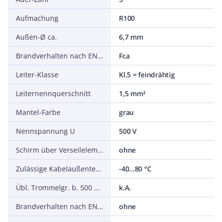
Aufmachung
R100
Außen-Ø ca.
6,7 mm
Brandverhalten nach EN 13501-6: Klasse
Fca
Leiter-Klasse
Kl.5 = feindrähtig
Leiternennquerschnitt
1,5 mm²
Mantel-Farbe
grau
Nennspannung U
500 V
Schirm über Verseilelement
ohne
Zulässige Kabelaußentemperatur nach Montage ohne Erschütterung
-40...80 °C
Übl. Trommelgr. b. 500 m Ø m
k.A.
Brandverhalten nach EN 13501-6: Abtropfverhalten
ohne