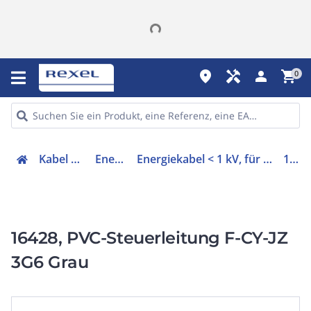
place
handyman
person
shopping_cart
0
Kabel & Leitungen
Energiekabel
Energiekabel < 1 kV, für ortsveränderlichen Einsatz
16428
16428, PVC-Steuerleitung F-CY-JZ
3G6 Grau