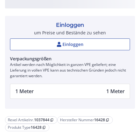
Einloggen
um Preise und Bestände zu sehen
Einloggen
Verpackungsgrößen
Artikel werden nach Möglichkeit in ganzen VPE geliefert; eine
Lieferung in vollen VPE kann aus technischen Gründen jedoch nicht
garantiert werden.
1 Meter
1 Meter
Rexel Artikelnr.
1037844
Hersteller Nummer
16428
content_copy
content_copy
Produkt Type
16428
content_copy