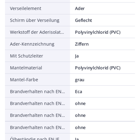
Verseilelement
Ader
Schirm über Verseilung
Geflecht
Werkstoff der Aderisolation
Polyvinylchlorid (PVC)
Ader-Kennzeichnung
Ziffern
Mit Schutzleiter
Ja
Mantelmaterial
Polyvinylchlorid (PVC)
Mantel-Farbe
grau
Brandverhalten nach EN 13501-6: Klasse
Eca
Brandverhalten nach EN 13501-6: Rauchentwicklung
ohne
Brandverhalten nach EN 13501-6: Abtropfverhalten
ohne
Brandverhalten nach EN 13501-6: Säureentwicklung
ohne
Ölbeständig nach EN IEC 60811-404
Ja