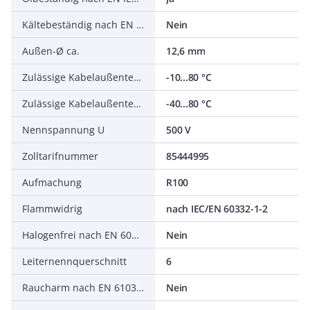
Kältebeständig nach EN 60811-504+505+506
Nein
Außen-Ø ca.
12,6 mm
Zulässige Kabelaußentemperatur bei Montage/Handling
-10...80 °C
Zulässige Kabelaußentemperatur nach Montage ohne Erschütterung
-40...80 °C
Nennspannung U
500 V
Zolltarifnummer
85444995
Aufmachung
R100
Flammwidrig
nach IEC/EN 60332-1-2
Halogenfrei nach EN 60754-1/2
Nein
Leiternennquerschnitt
6
Raucharm nach EN 61034-2
Nein