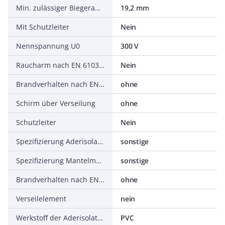
Min. zulässiger Biegeradius, stationärer Einsatz/fest verlegt
19,2 mm
Mit Schutzleiter
Nein
Nennspannung U0
300 V
Raucharm nach EN 61034-2
Nein
Brandverhalten nach EN 13501-6: Rauchentwicklung
ohne
Schirm über Verseilung
ohne
Schutzleiter
Nein
Spezifizierung Aderisolation
sonstige
Spezifizierung Mantelmaterial
sonstige
Brandverhalten nach EN 13501-6: Säureentwicklung
ohne
Verseilelement
nein
Werkstoff der Aderisolation
PVC