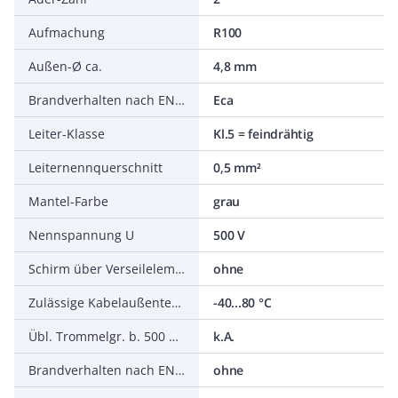
Aufmachung
R100
Außen-Ø ca.
4,8 mm
Brandverhalten nach EN 13501-6: Klasse
Eca
Leiter-Klasse
Kl.5 = feindrähtig
Leiternennquerschnitt
0,5 mm²
Mantel-Farbe
grau
Nennspannung U
500 V
Schirm über Verseilelement
ohne
Zulässige Kabelaußentemperatur nach Montage ohne Erschütterung
-40...80 °C
Übl. Trommelgr. b. 500 m Ø m
k.A.
Brandverhalten nach EN 13501-6: Abtropfverhalten
ohne