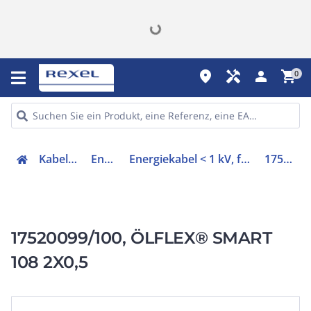
place
handyman
person
shopping_cart
0
Kabel & Leitungen
Energiekabel
Energiekabel < 1 kV, für ortsveränderlichen Einsatz
17520099/100
17520099/100, ÖLFLEX® SMART
108 2X0,5