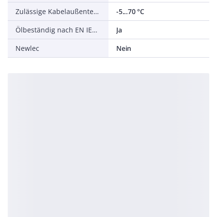
Zulässige Kabelaußentemperatur bei Montage/Handling
-5...70 °C
Ölbeständig nach EN IEC 60811-404
Ja
Newlec
Nein