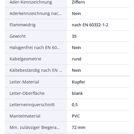
Ader-Kennzeichnung
Ziffern
Aderkennzeichnung nach HD 308 S2
Nein
Flammwidrig
nach EN 60332-1-2
Gewicht
35
Halogenfrei nach EN 60754-1/2
Nein
Kabelgeometrie
rund
Kältebeständig nach EN 60811-504+505+506
Nein
Leiter-Material
Kupfer
Leiter-Oberfläche
blank
Leiternennquerschnitt
0,5
Mantelmaterial
PVC
Min. zulässiger Biegeradius, flexibler Einsatz/freie Bewegung
72 mm