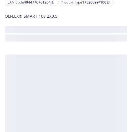
EAN Code
4044776761204
Produkt Type
17520099/100
content_copy
content_copy
ÖLFLEX® SMART 108 2X0,5