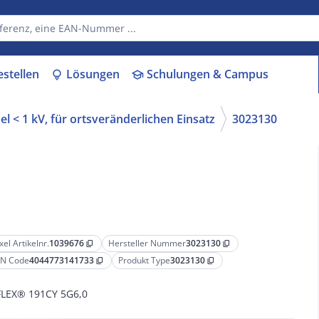
estellen
Lösungen
Schulungen & Campus
lightbulb
school
l < 1 kV, für ortsveränderlichen Einsatz
3023130
xel Artikelnr.
1039676
Hersteller Nummer
3023130
content_copy
content_copy
N Code
4044773141733
Produkt Type
3023130
content_copy
content_copy
LEX® 191CY 5G6,0