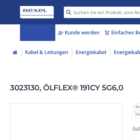
Kategorien
Kunde werden
Einfaches B
menu_book
person_add
shopping_cart
Kabel & Leitungen
Energiekabel
Energiekabe
3023130, ÖLFLEX® 191CY 5G6,0
Re
EA
ÖLF