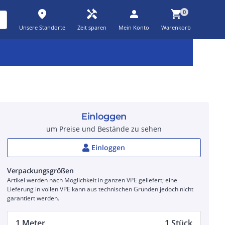
place
handyman
person
shopping_cart
0
Unsere Standorte
Zeit sparen
Mein Konto
Warenkorb
Kernsortiment
Kampagnen
Aktionen
workspace_premium
auto_awesome
percent_discount
Einloggen
um Preise und Bestände zu sehen
Einloggen
Verpackungsgrößen
Artikel werden nach Möglichkeit in ganzen VPE geliefert; eine
Lieferung in vollen VPE kann aus technischen Gründen jedoch nicht
garantiert werden.
1 Meter
1 Stück