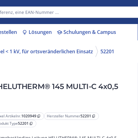
estellen
Lösungen
Schulungen & Campus
lightbulb
school
l < 1 kV, für ortsveränderlichen Einsatz
52201
 HELUTHERM® 145 MULTI-C 4x0,5
xel Artikelnr.
1020949
Hersteller Nummer
52201
content_copy
content_copy
odukt Type
52201
content_copy
mebeständige Leitung HELUTHERM® 145 MULTI-C 4x0,5