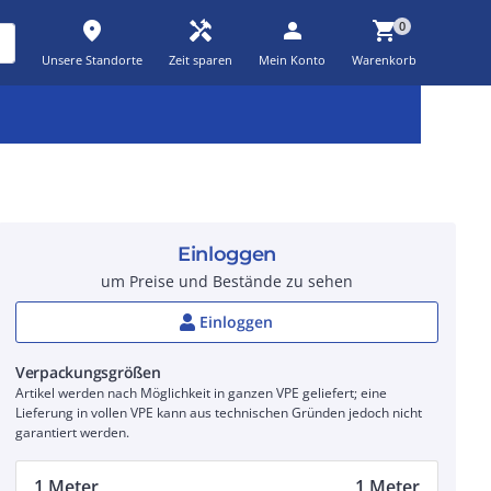
place
handyman
person
shopping_cart
0
Unsere Standorte
Zeit sparen
Mein Konto
Warenkorb
Kernsortiment
Kampagnen
Aktionen
workspace_premium
auto_awesome
percent_discount
Einloggen
um Preise und Bestände zu sehen
Einloggen
Verpackungsgrößen
Artikel werden nach Möglichkeit in ganzen VPE geliefert; eine
Lieferung in vollen VPE kann aus technischen Gründen jedoch nicht
garantiert werden.
1 Meter
1 Meter