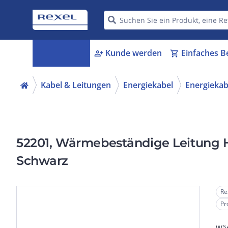
Kategorien
Kunde werden
Einfaches B
menu_book
person_add
shopping_cart
Kabel & Leitungen
Energiekabel
Energiekabe
52201, Wärmebeständige Leitung
Schwarz
Re
Pr
Wär