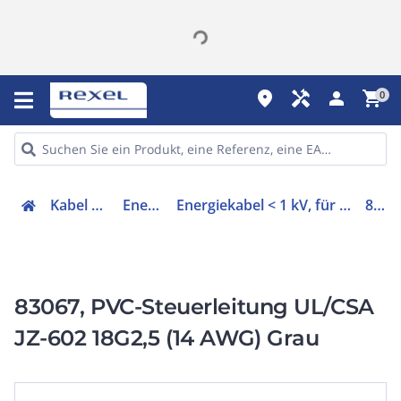
place
handyman
person
shopping_cart
0
Kabel & Leitungen
Energiekabel
Energiekabel < 1 kV, für ortsveränderlichen Einsatz
83067
83067, PVC-Steuerleitung UL/CSA
JZ-602 18G2,5 (14 AWG) Grau