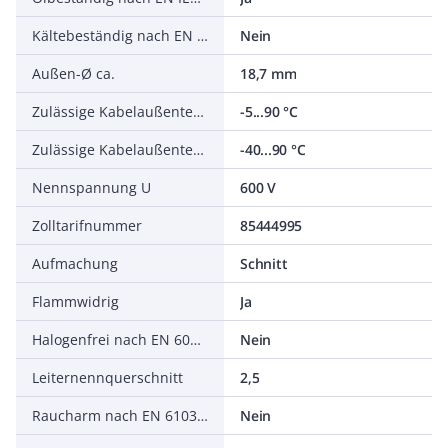
Kältebeständig nach EN 60811-504+505+506
Nein
Außen-Ø ca.
18,7 mm
Zulässige Kabelaußentemperatur bei Montage/Handling
-5...90 °C
Zulässige Kabelaußentemperatur nach Montage ohne Erschütterung
-40...90 °C
Nennspannung U
600 V
Zolltarifnummer
85444995
Aufmachung
Schnitt
Flammwidrig
Ja
Halogenfrei nach EN 60754-1/2
Nein
Leiternennquerschnitt
2,5
Raucharm nach EN 61034-2
Nein