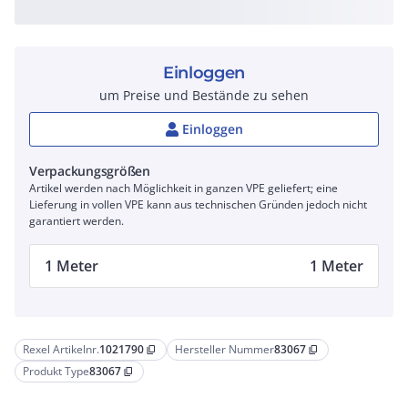
Einloggen
um Preise und Bestände zu sehen
Einloggen
Verpackungsgrößen
Artikel werden nach Möglichkeit in ganzen VPE geliefert; eine
Lieferung in vollen VPE kann aus technischen Gründen jedoch nicht
garantiert werden.
1 Meter
1 Meter
Rexel Artikelnr.
1021790
Hersteller Nummer
83067
content_copy
content_copy
Produkt Type
83067
content_copy