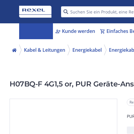
Kategorien
Kunde werden
Einfaches B
menu_book
person_add
shopping_cart
Kabel & Leitungen
Energiekabel
Energiekabe
H07BQ-F 4G1,5 or, PUR Geräte-Ans
Re
PUR