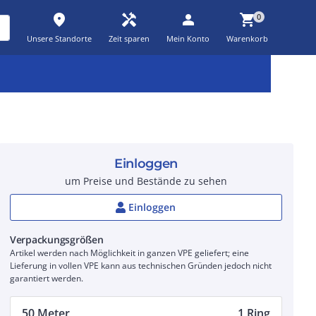
place
handyman
person
shopping_cart
0
Unsere Standorte
Zeit sparen
Mein Konto
Warenkorb
Kernsortiment
Kampagnen
Aktionen
workspace_premium
auto_awesome
percent_discount
Einloggen
um Preise und Bestände zu sehen
Einloggen
Verpackungsgrößen
Artikel werden nach Möglichkeit in ganzen VPE geliefert; eine
Lieferung in vollen VPE kann aus technischen Gründen jedoch nicht
garantiert werden.
50 Meter
1 Ring