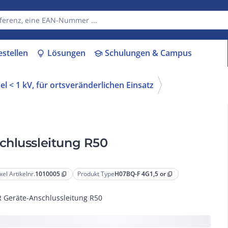
estellen
Lösungen
Schulungen & Campus
lightbulb
school
l < 1 kV, für ortsveränderlichen Einsatz
chlussleitung R50
xel Artikelnr.
1010005
Produkt Type
H07BQ-F 4G1,5 or
content_copy
content_copy
 Geräte-Anschlussleitung R50