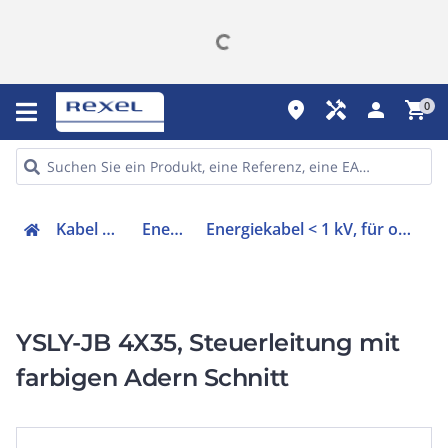
place
handyman
person
shopping_cart
0
Kabel & Leitungen
Energiekabel
Energiekabel < 1 kV, für ortsveränderlichen Einsatz
YSLY-JB 4X35, Steuerleitung mit
farbigen Adern Schnitt