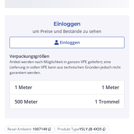
Einloggen
um Preise und Bestände zu sehen
Einloggen
Verpackungsgrößen
Artikel werden nach Möglichkeit in ganzen VPE geliefert; eine
Lieferung in vollen VPE kann aus technischen Gründen jedoch nicht
garantiert werden.
1 Meter
1 Meter
500 Meter
1 Trommel
Rexel Artikelnr.
1007149
Produkt Type
YSLY-JB 4X35
content_copy
content_copy