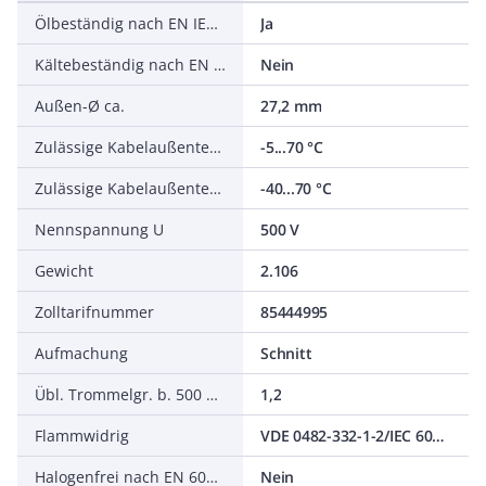
Ölbeständig nach EN IEC 60811-404
Ja
Kältebeständig nach EN 60811-504+505+506
Nein
Außen-Ø ca.
27,2 mm
Zulässige Kabelaußentemperatur bei Montage/Handling
-5...70 °C
Zulässige Kabelaußentemperatur nach Montage ohne Erschütterung
-40...70 °C
Nennspannung U
500 V
Gewicht
2.106
Zolltarifnummer
85444995
Aufmachung
Schnitt
Übl. Trommelgr. b. 500 m Ø m
1,2
Flammwidrig
VDE 0482-332-1-2/IEC 60332-1-2
Halogenfrei nach EN 60754-1/2
Nein