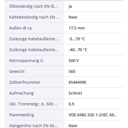
Ölbeständig nach EN IEC 60811-404
Ja
Kältebeständig nach EN 60811-504+505+506
Nein
Außen-Ø ca.
17,5 mm
Zulässige Kabelaußentemperatur bei Montage/Handling
-5...70 °C
Zulässige Kabelaußentemperatur nach Montage ohne Erschütterung
-40...70 °C
Nennspannung U
500 V
Gewicht
560
Zolltarifnummer
85444995
Aufmachung
Schnitt
Übl. Trommelgr. b. 500 m Ø m
0,9
Flammwidrig
VDE 0482-332-1-2/IEC 60332-1-2
Halogenfrei nach EN 60754-1/2
Nein