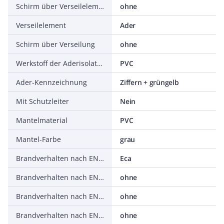
Schirm über Verseilelement
ohne
Verseilelement
Ader
Schirm über Verseilung
ohne
Werkstoff der Aderisolation
PVC
Ader-Kennzeichnung
Ziffern + grüngelb
Mit Schutzleiter
Nein
Mantelmaterial
PVC
Mantel-Farbe
grau
Brandverhalten nach EN 13501-6: Klasse
Eca
Brandverhalten nach EN 13501-6: Rauchentwicklung
ohne
Brandverhalten nach EN 13501-6: Abtropfverhalten
ohne
Brandverhalten nach EN 13501-6: Säureentwicklung
ohne