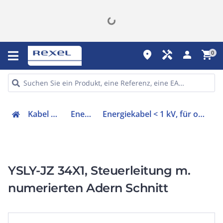
place
handyman
person
shopping_cart
0
Kabel & Leitungen
Energiekabel
Energiekabel < 1 kV, für ortsveränderlichen Einsatz
YSLY-JZ 34X1, Steuerleitung m.
numerierten Adern Schnitt