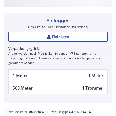
Einloggen
um Preise und Bestände zu sehen
Einloggen
Verpackungsgrößen
Artikel werden nach Möglichkeit in ganzen VPE geliefert; eine
Lieferung in vollen VPE kann aus technischen Gründen jedoch nicht
garantiert werden.
1 Meter
1 Meter
500 Meter
1 Trommel
Rexel Artikelnr.
1007068
Produkt Type
YSLY-JZ 34X1
content_copy
content_copy