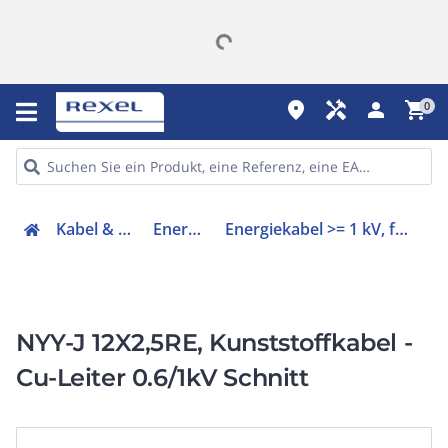
place
handyman
person
shopping_cart
0
Kabel & Leitungen
Energiekabel
Energiekabel >= 1 kV, für feste Verlegung
NYY-J 12X2,5RE, Kunststoffkabel -
Cu-Leiter 0.6/1kV Schnitt