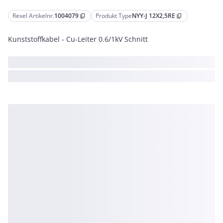
Rexel Artikelnr.
1004079
Produkt Type
NYY-J 12X2,5RE
content_copy
content_copy
Kunststoffkabel - Cu-Leiter 0.6/1kV Schnitt