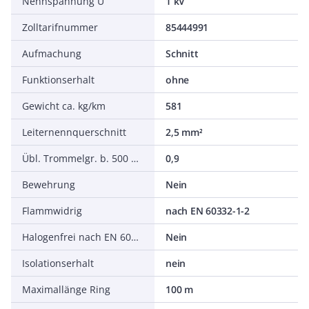
Nennspannung U
1 kV
Zolltarifnummer
85444991
Aufmachung
Schnitt
Funktionserhalt
ohne
Gewicht ca. kg/km
581
Leiternennquerschnitt
2,5 mm²
Übl. Trommelgr. b. 500 m Ø m
0,9
Bewehrung
Nein
Flammwidrig
nach EN 60332-1-2
Halogenfrei nach EN 60754-1/2
Nein
Isolationserhalt
nein
Maximallänge Ring
100 m