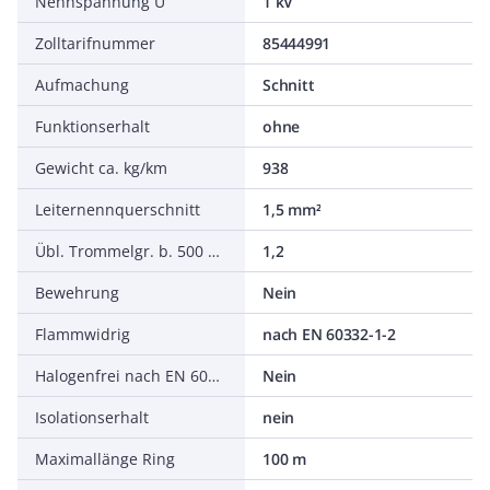
Nennspannung U
1 kV
Zolltarifnummer
85444991
Aufmachung
Schnitt
Funktionserhalt
ohne
Gewicht ca. kg/km
938
Leiternennquerschnitt
1,5 mm²
Übl. Trommelgr. b. 500 m Ø m
1,2
Bewehrung
Nein
Flammwidrig
nach EN 60332-1-2
Halogenfrei nach EN 60754-1/2
Nein
Isolationserhalt
nein
Maximallänge Ring
100 m