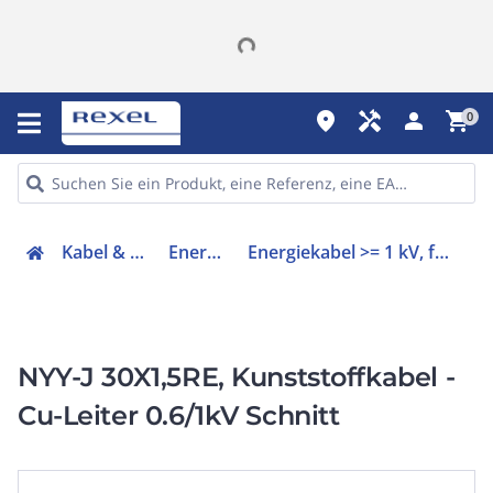
place
handyman
person
shopping_cart
0
Kabel & Leitungen
Energiekabel
Energiekabel >= 1 kV, für feste Verlegung
NYY-J 30X1,5RE, Kunststoffkabel -
Cu-Leiter 0.6/1kV Schnitt