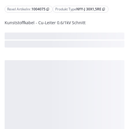
Rexel Artikelnr.
1004075
Produkt Type
NYY-J 30X1,5RE
content_copy
content_copy
Kunststoffkabel - Cu-Leiter 0.6/1kV Schnitt