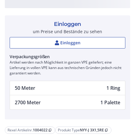
Einloggen
um Preise und Bestände zu sehen
Einloggen
Verpackungsgrößen
Artikel werden nach Möglichkeit in ganzen VPE geliefert; eine
Lieferung in vollen VPE kann aus technischen Gründen jedoch nicht
garantiert werden.
50 Meter
1 Ring
2700 Meter
1 Palette
Rexel Artikelnr.
1004022
Produkt Type
NYY-J 3X1,5RE
content_copy
content_copy