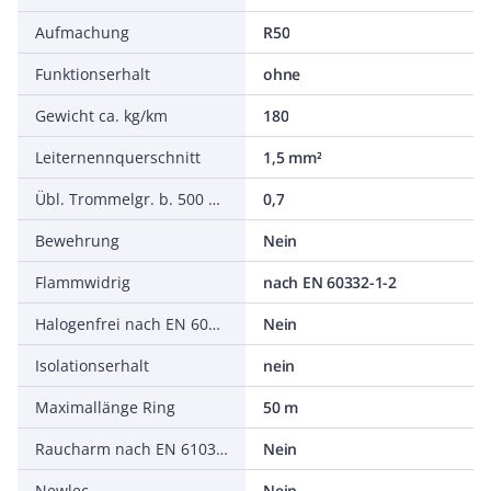
Aufmachung
R50
Funktionserhalt
ohne
Gewicht ca. kg/km
180
Leiternennquerschnitt
1,5 mm²
Übl. Trommelgr. b. 500 m Ø m
0,7
Bewehrung
Nein
Flammwidrig
nach EN 60332-1-2
Halogenfrei nach EN 60754-1/2
Nein
Isolationserhalt
nein
Maximallänge Ring
50 m
Raucharm nach EN 61034-2
Nein
Newlec
Nein