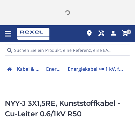
place
handyman
person
shopping_cart
0
Kabel & Leitungen
Energiekabel
Energiekabel >= 1 kV, für feste Verlegung
NYY-J 3X1,5RE, Kunststoffkabel -
Cu-Leiter 0.6/1kV R50