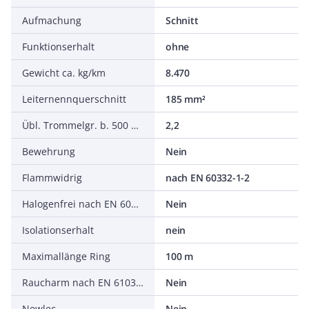
Aufmachung
Schnitt
Funktionserhalt
ohne
Gewicht ca. kg/km
8.470
Leiternennquerschnitt
185 mm²
Übl. Trommelgr. b. 500 m Ø m
2,2
Bewehrung
Nein
Flammwidrig
nach EN 60332-1-2
Halogenfrei nach EN 60754-1/2
Nein
Isolationserhalt
nein
Maximallänge Ring
100 m
Raucharm nach EN 61034-2
Nein
Newlec
Nein