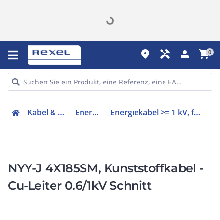
place
handyman
person
shopping_cart
0
Kabel & Leitungen
Energiekabel
Energiekabel >= 1 kV, für feste Verlegung
NYY-J 4X185SM, Kunststoffkabel -
Cu-Leiter 0.6/1kV Schnitt