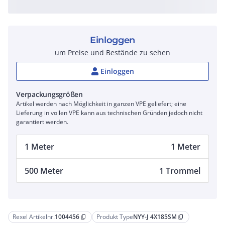
Einloggen
um Preise und Bestände zu sehen
Einloggen
Verpackungsgrößen
Artikel werden nach Möglichkeit in ganzen VPE geliefert; eine
Lieferung in vollen VPE kann aus technischen Gründen jedoch nicht
garantiert werden.
1 Meter
1 Meter
500 Meter
1 Trommel
Rexel Artikelnr.
1004456
Produkt Type
NYY-J 4X185SM
content_copy
content_copy