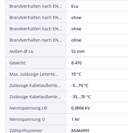
Brandverhalten nach EN 13501-6: Klasse
Eca
Brandverhalten nach EN 13501-6: Rauchentwicklung
ohne
Brandverhalten nach EN 13501-6: Abtropfverhalten
ohne
Brandverhalten nach EN 13501-6: Säureentwicklung
ohne
Außen-Ø ca.
52 mm
Gewicht
8.470
Max. zulässige Leitertemperatur
70 °C
Zulässige Kabelaußentemperatur bei Montage/Handling
-5...70 °C
Zulässige Kabelaußentemperatur nach Montage ohne Erschütterung
-35...70 °C
Nennspannung U0
0,0006 kV
Nennspannung U
1 kV
Zolltarifnummer
85444991