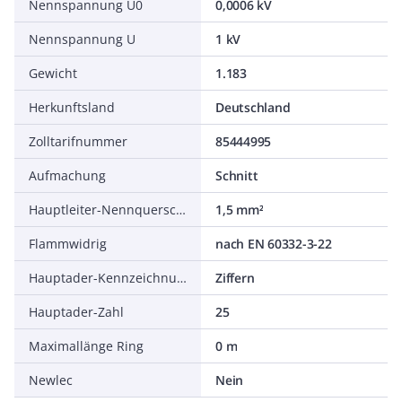
Nennspannung U0
0,0006 kV
Nennspannung U
1 kV
Gewicht
1.183
Herkunftsland
Deutschland
Zolltarifnummer
85444995
Aufmachung
Schnitt
Hauptleiter-Nennquerschnitt
1,5 mm²
Flammwidrig
nach EN 60332-3-22
Hauptader-Kennzeichnung
Ziffern
Hauptader-Zahl
25
Maximallänge Ring
0 m
Newlec
Nein