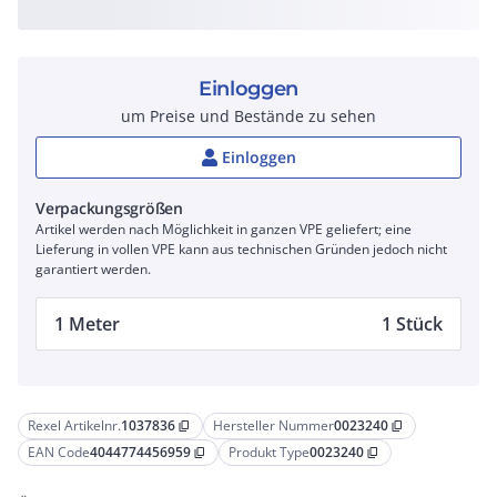
Einloggen
um Preise und Bestände zu sehen
Einloggen
Verpackungsgrößen
Artikel werden nach Möglichkeit in ganzen VPE geliefert; eine
Lieferung in vollen VPE kann aus technischen Gründen jedoch nicht
garantiert werden.
1 Meter
1 Stück
Rexel Artikelnr.
1037836
Hersteller Nummer
0023240
content_copy
content_copy
EAN Code
4044774456959
Produkt Type
0023240
content_copy
content_copy