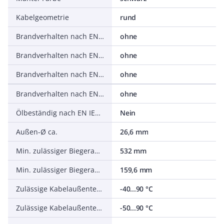
Kabelgeometrie
rund
Brandverhalten nach EN 13501-6: Klasse
ohne
Brandverhalten nach EN 13501-6: Rauchentwicklung
ohne
Brandverhalten nach EN 13501-6: Abtropfverhalten
ohne
Brandverhalten nach EN 13501-6: Säureentwicklung
ohne
Ölbeständig nach EN IEC 60811-404
Nein
Außen-Ø ca.
26,6 mm
Min. zulässiger Biegeradius, flexibler Einsatz/freie Bewegung
532 mm
Min. zulässiger Biegeradius, stationärer Einsatz/fest verlegt
159,6 mm
Zulässige Kabelaußentemperatur bei Montage/Handling
-40...90 °C
Zulässige Kabelaußentemperatur nach Montage ohne Erschütterung
-50...90 °C