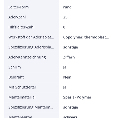
Leiter-Form
rund
Ader-Zahl
25
Hilfsleiter-Zahl
0
Werkstoff der Aderisolation
Copolymer, thermoplastisch
Spezifizierung Aderisolation
sonstige
Ader-Kennzeichnung
Ziffern
Schirm
Ja
Beidraht
Nein
Mit Schutzleiter
Ja
Mantelmaterial
Spezial-Polymer
Spezifizierung Mantelmaterial
sonstige
Mantel-Farbe
schwarz