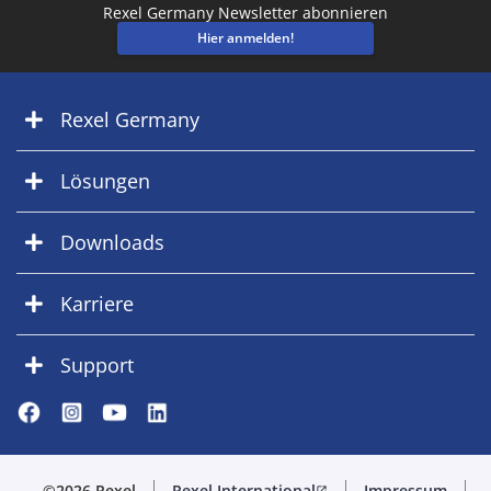
Rexel Germany Newsletter abonnieren
Hier anmelden!
Rexel Germany
Lösungen
Downloads
Karriere
Support
©2026 Rexel
Rexel International
Impressum
open_in_new