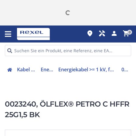
place
handyman
person
shopping_cart
0
Kabel & Leitungen
Energiekabel
Energiekabel >= 1 kV, für ortsveränderlichen Einsatz
0023240
0023240, ÖLFLEX® PETRO C HFFR
25G1,5 BK