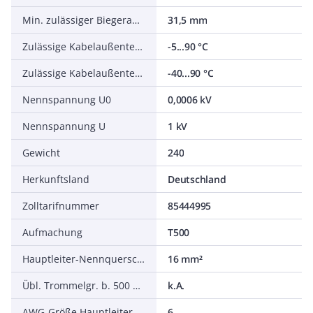
Min. zulässiger Biegeradius, stationärer Einsatz/fest verlegt
31,5 mm
Zulässige Kabelaußentemperatur bei Montage/Handling
-5...90 °C
Zulässige Kabelaußentemperatur nach Montage ohne Erschütterung
-40...90 °C
Nennspannung U0
0,0006 kV
Nennspannung U
1 kV
Gewicht
240
Herkunftsland
Deutschland
Zolltarifnummer
85444995
Aufmachung
T500
Hauptleiter-Nennquerschnitt
16 mm²
Übl. Trommelgr. b. 500 m Ø m
k.A.
AWG-Größe Hauptleiter
6