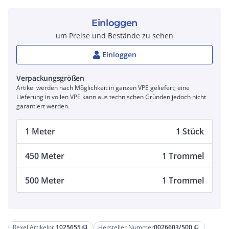
Einloggen
um Preise und Bestände zu sehen
Einloggen
Verpackungsgrößen
Artikel werden nach Möglichkeit in ganzen VPE geliefert; eine
Lieferung in vollen VPE kann aus technischen Gründen jedoch nicht
garantiert werden.
1 Meter
1 Stück
450 Meter
1 Trommel
500 Meter
1 Trommel
Rexel Artikelnr.
1025655
Hersteller Nummer
0026603/500
content_copy
content_copy