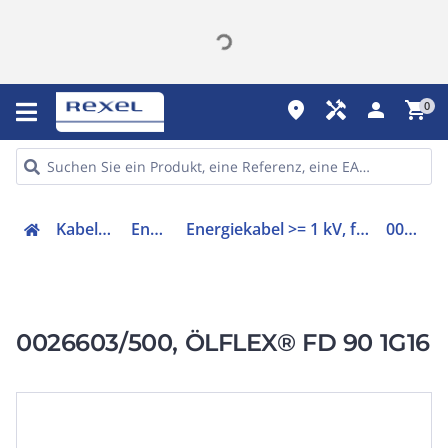
place
handyman
person
shopping_cart
0
Kabel & Leitungen
Energiekabel
Energiekabel >= 1 kV, für ortsveränderlichen Einsatz
0026603/500
0026603/500, ÖLFLEX® FD 90 1G16