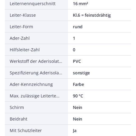
Leiternennquerschnitt
16 mm²
Leiter-Klasse
Kl.6 = feinstdrähtig
Leiter-Form
rund
Ader-Zahl
1
Hilfsleiter-Zahl
0
Werkstoff der Aderisolation
PVC
Spezifizierung Aderisolation
sonstige
Ader-Kennzeichnung
Farbe
Max. zulässige Leitertemperatur
90 °C
Schirm
Nein
Beidraht
Nein
Mit Schutzleiter
Ja