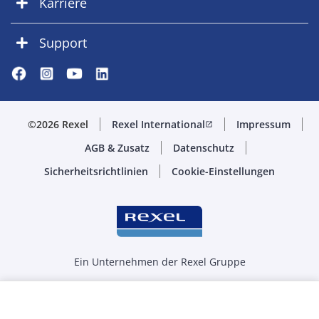
Karriere
Support
©2026 Rexel
Rexel International
Impressum
open_in_new
AGB & Zusatz
Datenschutz
Sicherheitsrichtlinien
Cookie-Einstellungen
Ein Unternehmen der Rexel Gruppe
Menge