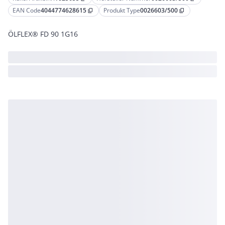
EAN Code
4044774628615
Produkt Type
0026603/500
content_copy
content_copy
ÖLFLEX® FD 90 1G16