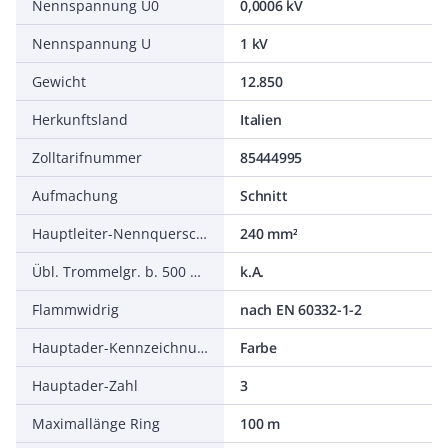
Nennspannung U0
0,0006 kV
Nennspannung U
1 kV
Gewicht
12.850
Herkunftsland
Italien
Zolltarifnummer
85444995
Aufmachung
Schnitt
Hauptleiter-Nennquerschnitt
240 mm²
Übl. Trommelgr. b. 500 m Ø m
k.A.
Flammwidrig
nach EN 60332-1-2
Hauptader-Kennzeichnung
Farbe
Hauptader-Zahl
3
Maximallänge Ring
100 m