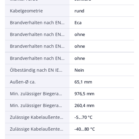
Kabelgeometrie
rund
Brandverhalten nach EN 13501-6: Klasse
Eca
Brandverhalten nach EN 13501-6: Rauchentwicklung
ohne
Brandverhalten nach EN 13501-6: Abtropfverhalten
ohne
Brandverhalten nach EN 13501-6: Säureentwicklung
ohne
Ölbeständig nach EN IEC 60811-404
Nein
Außen-Ø ca.
65,1 mm
Min. zulässiger Biegeradius, flexibler Einsatz/freie Bewegung
976,5 mm
Min. zulässiger Biegeradius, stationärer Einsatz/fest verlegt
260,4 mm
Zulässige Kabelaußentemperatur bei Montage/Handling
-5...70 °C
Zulässige Kabelaußentemperatur nach Montage ohne Erschütterung
-40...80 °C