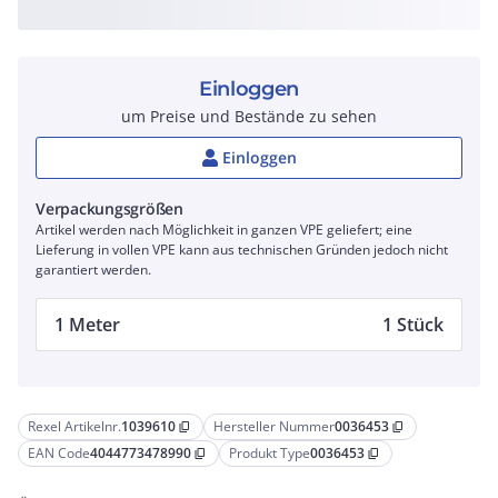
Einloggen
um Preise und Bestände zu sehen
Einloggen
Verpackungsgrößen
Artikel werden nach Möglichkeit in ganzen VPE geliefert; eine
Lieferung in vollen VPE kann aus technischen Gründen jedoch nicht
garantiert werden.
1 Meter
1 Stück
Rexel Artikelnr.
1039610
Hersteller Nummer
0036453
content_copy
content_copy
EAN Code
4044773478990
Produkt Type
0036453
content_copy
content_copy