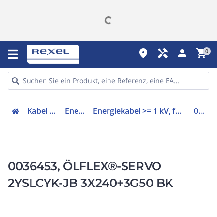
place
handyman
person
shopping_cart
0
Kabel & Leitungen
Energiekabel
Energiekabel >= 1 kV, für ortsveränderlichen Einsatz
0036453
0036453, ÖLFLEX®-SERVO
2YSLCYK-JB 3X240+3G50 BK