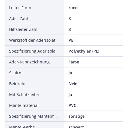
Leiter-Form
rund
Ader-Zahl
3
Hilfsleiter-Zahl
3
Werkstoff der Aderisolation
PE
Spezifizierung Aderisolation
Polyethylen (PE)
Ader-Kennzeichnung
Farbe
Schirm
Ja
Beidraht
Nein
Mit Schutzleiter
Ja
Mantelmaterial
PVC
Spezifizierung Mantelmaterial
sonstige
Mantel-Farbe
schwarz