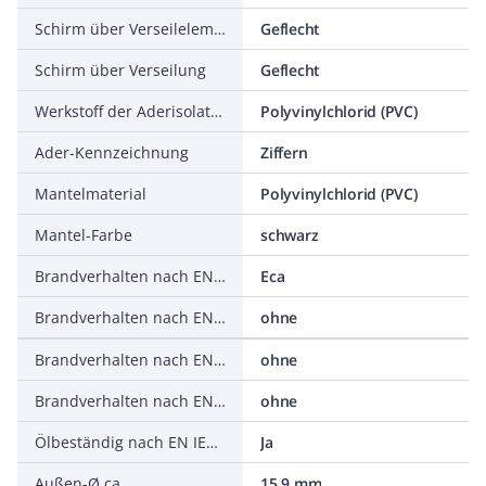
Schirm über Verseilelement
Geflecht
Schirm über Verseilung
Geflecht
Werkstoff der Aderisolation
Polyvinylchlorid (PVC)
Ader-Kennzeichnung
Ziffern
Mantelmaterial
Polyvinylchlorid (PVC)
Mantel-Farbe
schwarz
Brandverhalten nach EN 13501-6: Klasse
Eca
Brandverhalten nach EN 13501-6: Rauchentwicklung
ohne
Brandverhalten nach EN 13501-6: Abtropfverhalten
ohne
Brandverhalten nach EN 13501-6: Säureentwicklung
ohne
Ölbeständig nach EN IEC 60811-404
Ja
Außen-Ø ca.
15,9 mm