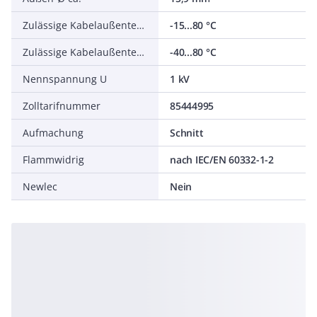
Zulässige Kabelaußentemperatur bei Montage/Handling
-15...80 °C
Zulässige Kabelaußentemperatur nach Montage ohne Erschütterung
-40...80 °C
Nennspannung U
1 kV
Zolltarifnummer
85444995
Aufmachung
Schnitt
Flammwidrig
nach IEC/EN 60332-1-2
Newlec
Nein