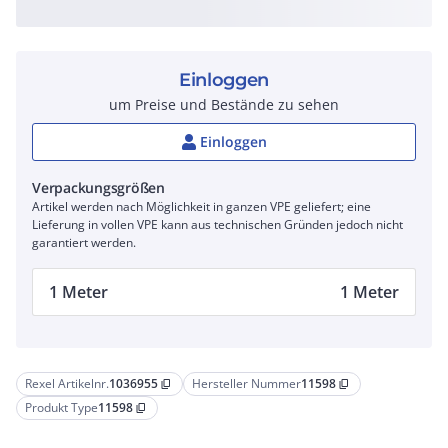
Einloggen
um Preise und Bestände zu sehen
Einloggen
Verpackungsgrößen
Artikel werden nach Möglichkeit in ganzen VPE geliefert; eine
Lieferung in vollen VPE kann aus technischen Gründen jedoch nicht
garantiert werden.
1 Meter
1 Meter
Rexel Artikelnr.
1036955
Hersteller Nummer
11598
content_copy
content_copy
Produkt Type
11598
content_copy