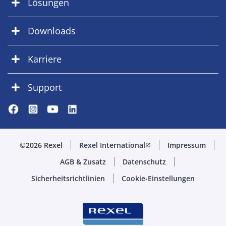
Lösungen
Downloads
Karriere
Support
©2026 Rexel
Rexel International
Impressum
open_in_new
AGB & Zusatz
Datenschutz
Sicherheitsrichtlinien
Cookie-Einstellungen