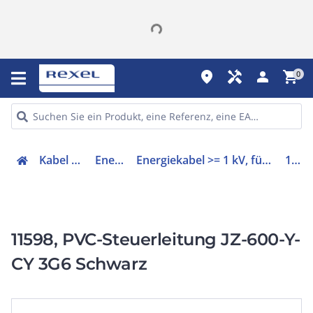
place
handyman
person
shopping_cart
0
Kabel & Leitungen
Energiekabel
Energiekabel >= 1 kV, für ortsveränderlichen Einsatz
11598
11598, PVC-Steuerleitung JZ-600-Y-
CY 3G6 Schwarz