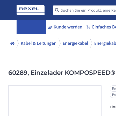
Kategorien
Kunde werden
Einfaches B
menu_book
person_add
shopping_cart
Kabel & Leitungen
Energiekabel
Energiekabe
60289, Einzelader KOMPOSPEED® 
Re
Pr
Ein