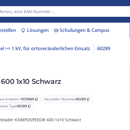
estellen
Lösungen
Schulungen & Campus
lightbulb
school
l >= 1 kV, für ortsveränderlichen Einsatz
60289
600 1x10 Schwarz
xel Artikelnr.
1035869
Hersteller Nummer
60289
content_copy
content_copy
odukt Type
60289
content_copy
zelader KOMPOSPEED® 600 1x10 Schwarz