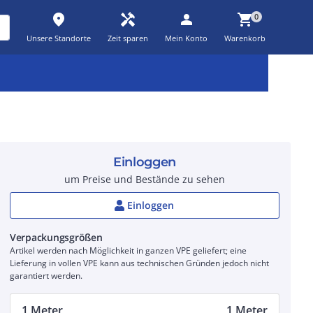
place
handyman
person
shopping_cart
0
Unsere Standorte
Zeit sparen
Mein Konto
Warenkorb
Kernsortiment
Kampagnen
Aktionen
workspace_premium
auto_awesome
percent_discount
Einloggen
um Preise und Bestände zu sehen
Einloggen
Verpackungsgrößen
Artikel werden nach Möglichkeit in ganzen VPE geliefert; eine
Lieferung in vollen VPE kann aus technischen Gründen jedoch nicht
garantiert werden.
1 Meter
1 Meter