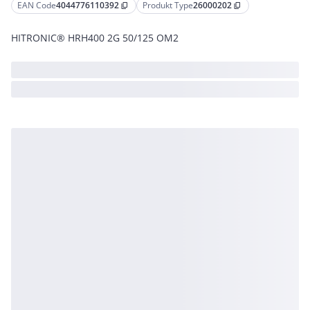
EAN Code
4044776110392
Produkt Type
26000202
content_copy
content_copy
HITRONIC® HRH400 2G 50/125 OM2