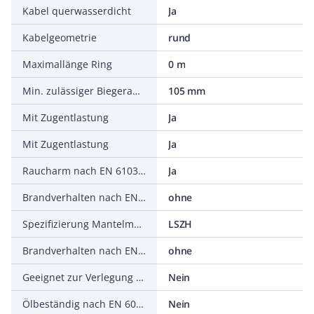
Kabel querwasserdicht
Ja
Kabelgeometrie
rund
Maximallänge Ring
0 m
Min. zulässiger Biegeradius, stationärer Einsatz/fest verlegt
105 mm
Mit Zugentlastung
Ja
Mit Zugentlastung
Ja
Raucharm nach EN 61034-2
Ja
Brandverhalten nach EN 13501-6: Rauchentwicklung
ohne
Spezifizierung Mantelmaterial
LSZH
Brandverhalten nach EN 13501-6: Säureentwicklung
ohne
Geeignet zur Verlegung im Erdreich
Nein
Ölbeständig nach EN 60811-2-1
Nein