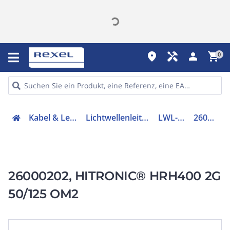
place
handyman
person
shopping_cart
0
Kabel & Leitungen
Lichtwellenleitertechnik
LWL-Kabel
26000202
26000202, HITRONIC® HRH400 2G
50/125 OM2