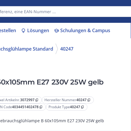
estellen
Lösungen
Schulungen & Campus
lightbulb
school
uchsglühlampe Standard
40247
 60x105mm E27 230V 25W gelb
xel Artikelnr.
3072997
Hersteller Nummer
40247
content_copy
content_copy
N Code
4034451402478
Produkt Type
40247
content_copy
content_copy
gebrauchsglühlampe B 60x105mm E27 230V 25W gelb