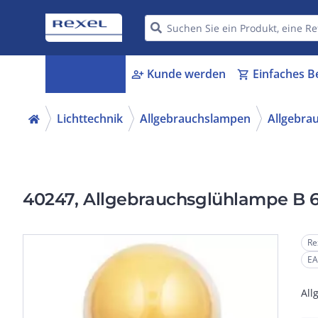
Kategorien
Kunde werden
Einfaches B
menu_book
person_add
shopping_cart
Lichttechnik
Allgebrauchslampen
Allgebra
40247, Allgebrauchsglühlampe B
Re
EA
All