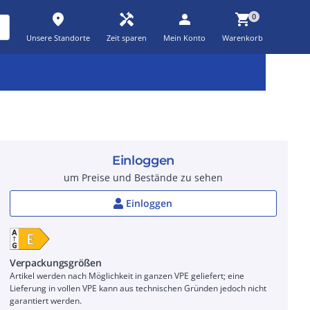
place
handyman
person
shopping_cart
0
Unsere Standorte
Zeit sparen
Mein Konto
Warenkorb
Kernsortiment
Kampagnen
Aktionen
workspace_premium
auto_awesome
percent_discount
Einloggen
um Preise und Bestände zu sehen
Einloggen
Verpackungsgrößen
Artikel werden nach Möglichkeit in ganzen VPE geliefert; eine
Lieferung in vollen VPE kann aus technischen Gründen jedoch nicht
garantiert werden.