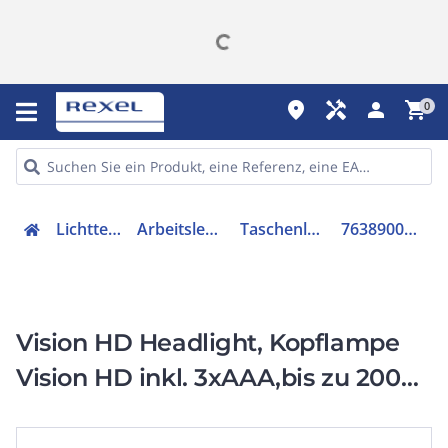
place
handyman
person
shopping_cart
0
Lichttechnik
Arbeitsleuchten
Taschenleuchte
7638900316377
Vision HD Headlight, Kopflampe
Vision HD inkl. 3xAAA,bis zu 200
Lumen, 50m Reichweite
wetterfest IPX 4 1er Blister