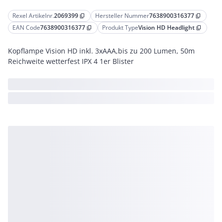
Rexel Artikelnr.
2069399
Hersteller Nummer
7638900316377
content_copy
content_copy
EAN Code
7638900316377
Produkt Type
Vision HD Headlight
content_copy
content_copy
Kopflampe Vision HD inkl. 3xAAA,bis zu 200 Lumen, 50m
Reichweite wetterfest IPX 4 1er Blister