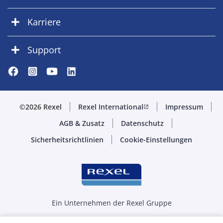
Karriere
Support
©2026 Rexel
Rexel International
Impressum
open_in_new
AGB & Zusatz
Datenschutz
Sicherheitsrichtlinien
Cookie-Einstellungen
Ein Unternehmen der Rexel Gruppe