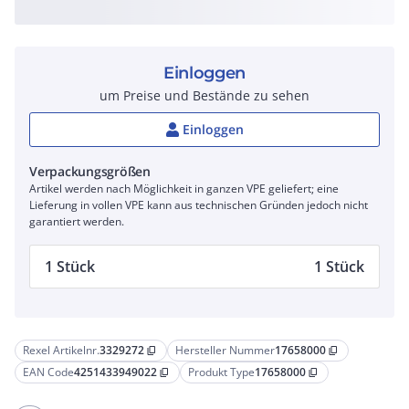
Einloggen
um Preise und Bestände zu sehen
Einloggen
Verpackungsgrößen
Artikel werden nach Möglichkeit in ganzen VPE geliefert; eine
Lieferung in vollen VPE kann aus technischen Gründen jedoch nicht
garantiert werden.
1 Stück
1 Stück
Rexel Artikelnr.
3329272
Hersteller Nummer
17658000
content_copy
content_copy
EAN Code
4251433949022
Produkt Type
17658000
content_copy
content_copy