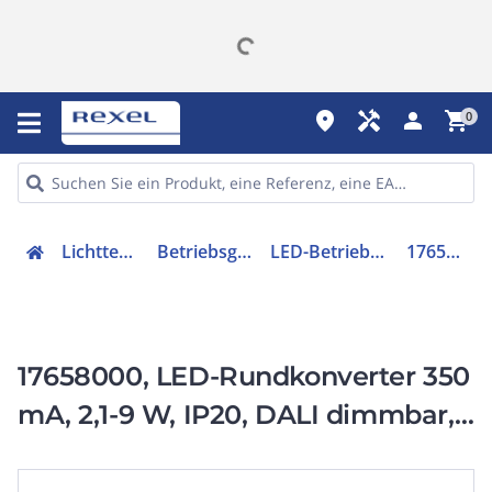
place
handyman
person
shopping_cart
0
Lichttechnik
Betriebsgeräte
LED-Betriebsgerät
17658000
17658000, LED-Rundkonverter 350
mA, 2,1-9 W, IP20, DALI dimmbar,
Konfektionierung: Plug&P