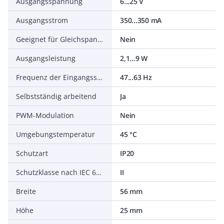
Ausgangsspannung
6...25 V
Ausgangsstrom
350...350 mA
Geeignet für Gleichspannung (Primärseite)
Nein
Ausgangsleistung
2,1...9 W
Frequenz der Eingangsspannung
47...63 Hz
Selbstständig arbeitend
Ja
PWM-Modulation
Nein
Umgebungstemperatur
45 °C
Schutzart
IP20
Schutzklasse nach IEC 61140
II
Breite
56 mm
Höhe
25 mm