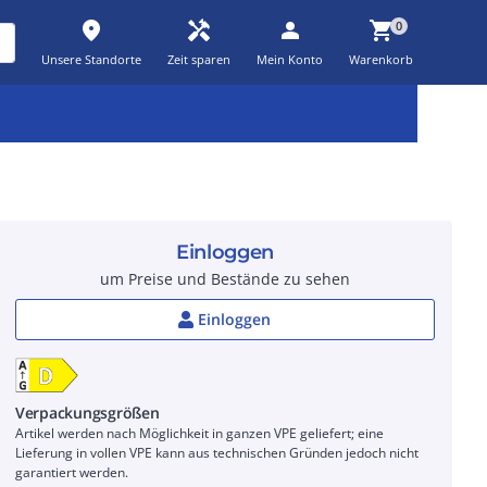
place
handyman
person
shopping_cart
0
Unsere Standorte
Zeit sparen
Mein Konto
Warenkorb
Kernsortiment
Kampagnen
Aktionen
workspace_premium
auto_awesome
percent_discount
Einloggen
um Preise und Bestände zu sehen
Einloggen
Verpackungsgrößen
Artikel werden nach Möglichkeit in ganzen VPE geliefert; eine
Lieferung in vollen VPE kann aus technischen Gründen jedoch nicht
garantiert werden.