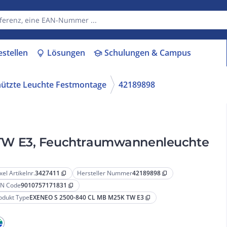
estellen
Lösungen
Schulungen & Campus
lightbulb
school
hützte Leuchte Festmontage
42189898
TW E3, Feuchtraumwannenleuchte
xel Artikelnr.
3427411
Hersteller Nummer
42189898
content_copy
content_copy
N Code
9010757171831
content_copy
odukt Type
EXENEO S 2500-840 CL MB M25K TW E3
content_copy