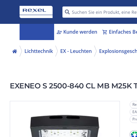
Kategorien
Kunde werden
Einfaches B
menu_book
person_add
shopping_cart
Lichttechnik
EX - Leuchten
Explosionsgesc
EXENEO S 2500-840 CL MB M25K 
Re
EA
Pr