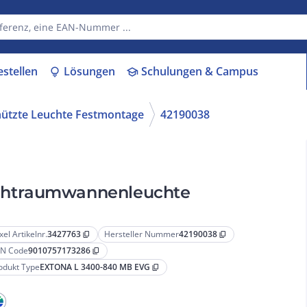
estellen
Lösungen
Schulungen & Campus
lightbulb
school
hützte Leuchte Festmontage
42190038
chtraumwannenleuchte
xel Artikelnr.
3427763
Hersteller Nummer
42190038
content_copy
content_copy
N Code
9010757173286
content_copy
odukt Type
EXTONA L 3400-840 MB EVG
content_copy