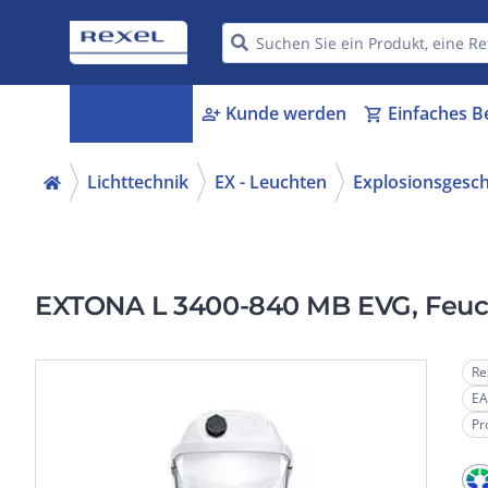
Kategorien
Kunde werden
Einfaches B
menu_book
person_add
shopping_cart
Lichttechnik
EX - Leuchten
Explosionsgesc
EXTONA L 3400-840 MB EVG, Feu
Re
EA
Pr