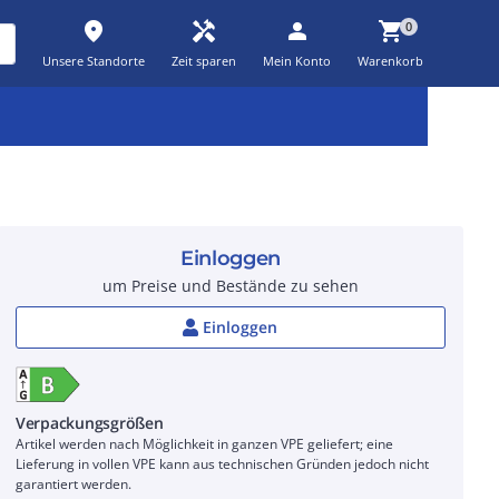
place
handyman
person
shopping_cart
0
Unsere Standorte
Zeit sparen
Mein Konto
Warenkorb
Kernsortiment
Kampagnen
Aktionen
workspace_premium
auto_awesome
percent_discount
Einloggen
um Preise und Bestände zu sehen
Einloggen
Verpackungsgrößen
Artikel werden nach Möglichkeit in ganzen VPE geliefert; eine
Lieferung in vollen VPE kann aus technischen Gründen jedoch nicht
garantiert werden.