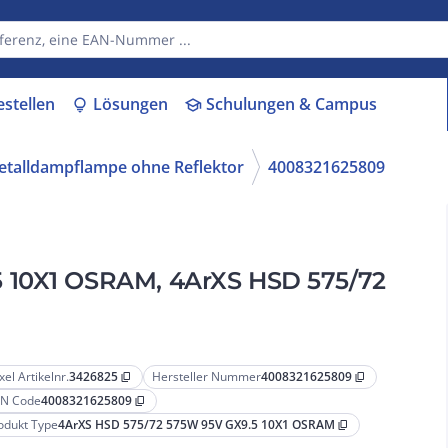
estellen
Lösungen
Schulungen & Campus
lightbulb
school
talldampflampe ohne Reflektor
4008321625809
 10X1 OSRAM, 4ArXS HSD 575/72
xel Artikelnr.
3426825
Hersteller Nummer
4008321625809
content_copy
content_copy
N Code
4008321625809
content_copy
odukt Type
4ArXS HSD 575/72 575W 95V GX9.5 10X1 OSRAM
content_copy