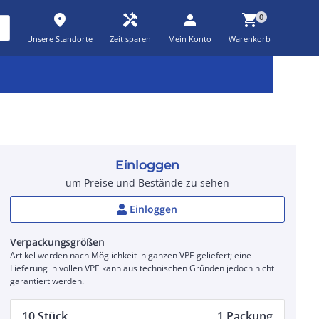
place
handyman
person
shopping_cart
0
Unsere Standorte
Zeit sparen
Mein Konto
Warenkorb
Kernsortiment
Kampagnen
Aktionen
workspace_premium
auto_awesome
percent_discount
Einloggen
um Preise und Bestände zu sehen
Einloggen
Verpackungsgrößen
Artikel werden nach Möglichkeit in ganzen VPE geliefert; eine
Lieferung in vollen VPE kann aus technischen Gründen jedoch nicht
garantiert werden.
10 Stück
1 Packung