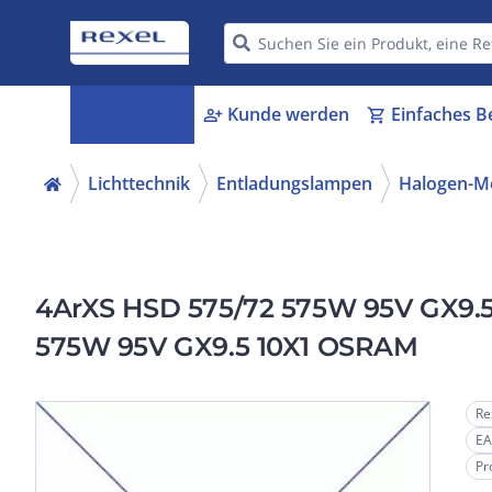
Kategorien
Kunde werden
Einfaches B
menu_book
person_add
shopping_cart
Lichttechnik
Entladungslampen
Halogen-Me
4ArXS HSD 575/72 575W 95V GX9.5
575W 95V GX9.5 10X1 OSRAM
Re
EA
Pr