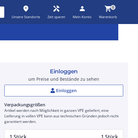
place
handyman
person
shopping_cart
0
Unsere Standorte
Zeit sparen
Mein Konto
Warenkorb
Kernsortiment
Kampagnen
Aktionen
workspace_premium
auto_awesome
percent_discount
Einloggen
um Preise und Bestände zu sehen
Einloggen
Verpackungsgrößen
Artikel werden nach Möglichkeit in ganzen VPE geliefert; eine
Lieferung in vollen VPE kann aus technischen Gründen jedoch nicht
garantiert werden.
1 Stück
1 Stück