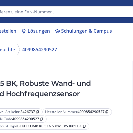
estellen
Lösungen
Schulungen & Campus
lightbulb
school
euchte
4099854290527
5 BK, Robuste Wand- und
nd Hochfrequenzsensor
xel Artikelnr.
3426737
Hersteller Nummer
4099854290527
content_copy
content_copy
N Code
4099854290527
content_copy
odukt Type
BLKH COMP RC SEN V 8W CPS IP65 BK
content_copy