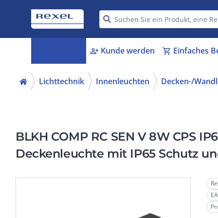
Kategorien
Kunde werden
Einfaches B
menu_book
person_add
shopping_cart
Lichttechnik
Innenleuchten
Decken-/Wandl
BLKH COMP RC SEN V 8W CPS IP6
Deckenleuchte mit IP65 Schutz u
Re
EA
Pr