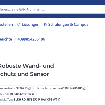
estellen
Lösungen
Schulungen & Campus
lightbulb
school
euchte
4099854286186
Robuste Wand- und
Schutz und Sensor
xel Artikelnr.
3426713
Hersteller Nummer
4099854286186
content_copy
content_copy
N Code
4099854286186
content_copy
odukt Type
BLKH RD SEN 250 P 10W CPS WT
content_copy