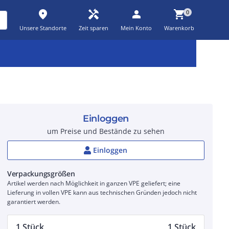
place
handyman
person
shopping_cart
0
Unsere Standorte
Zeit sparen
Mein Konto
Warenkorb
Kernsortiment
Kampagnen
Aktionen
workspace_premium
auto_awesome
percent_discount
Einloggen
um Preise und Bestände zu sehen
Einloggen
Verpackungsgrößen
Artikel werden nach Möglichkeit in ganzen VPE geliefert; eine
Lieferung in vollen VPE kann aus technischen Gründen jedoch nicht
garantiert werden.
1 Stück
1 Stück