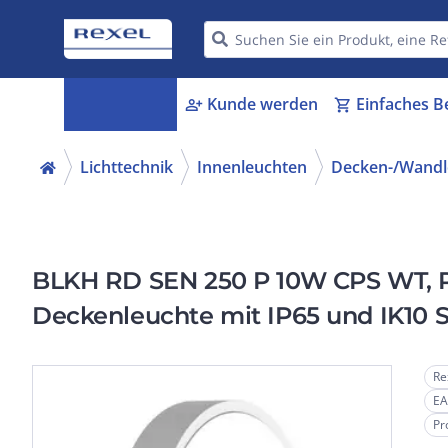
Kategorien
Kunde werden
Einfaches B
menu_book
person_add
shopping_cart
Lichttechnik
Innenleuchten
Decken-/Wandl
BLKH RD SEN 250 P 10W CPS WT, 
Deckenleuchte mit IP65 und IK10 
Re
EA
Pr