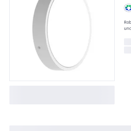
Rob
und