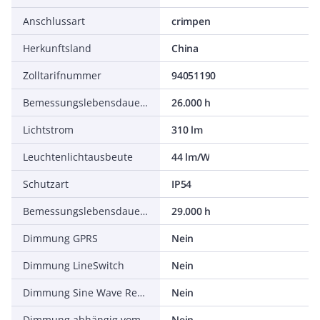
Anschlussart
crimpen
Herkunftsland
China
Zolltarifnummer
94051190
Bemessungslebensdauer L90/B10 bei 25 °C
26.000 h
Lichtstrom
310 lm
Leuchtenlichtausbeute
44 lm/W
Schutzart
IP54
Bemessungslebensdauer L80/B10 bei 25 °C
29.000 h
Dimmung GPRS
Nein
Dimmung LineSwitch
Nein
Dimmung Sine Wave Reduction
Nein
Dimmung abhängig vom Betriebsgerät
Nein