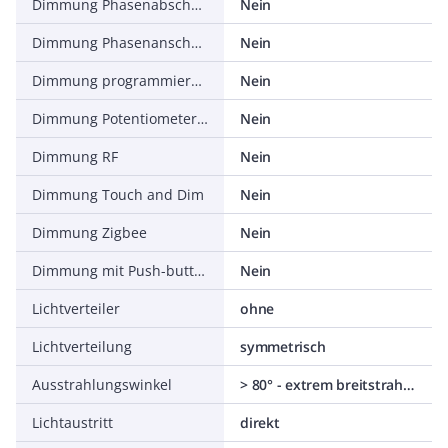
Dimmung Phasenabschnitt
Nein
Dimmung Phasenanschnitt
Nein
Dimmung programmierbar
Nein
Dimmung Potentiometer (geräteintegriert)
Nein
Dimmung RF
Nein
Dimmung Touch and Dim
Nein
Dimmung Zigbee
Nein
Dimmung mit Push-button
Nein
Lichtverteiler
ohne
Lichtverteilung
symmetrisch
Ausstrahlungswinkel
> 80° - extrem breitstrahlend
Lichtaustritt
direkt