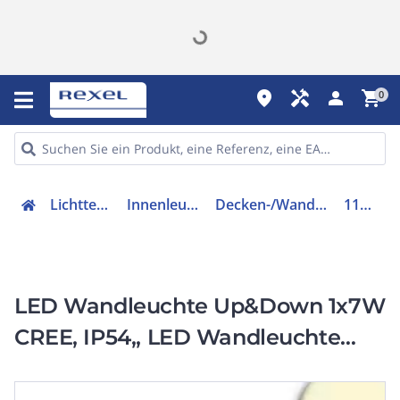
place
handyman
person
shopping_cart
0
Lichttechnik
Innenleuchten
Decken-/Wandleuchte
112194
LED Wandleuchte Up&Down 1x7W
CREE, IP54,, LED Wandleuchte
Up&Down 1x7W CREE