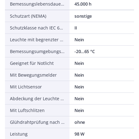
Bemessungslebensdauer L70/B50 bei 25 °C
45.000 h
Schutzart (NEMA)
sonstige
Schutzklasse nach IEC 61140
II
Leuchte mit begrenzter Oberflächentemperatur D-Zeichen nach EN 60598-2-24
Nein
Bemessungsumgebungstemperatur nach IEC 62722-2-1
-20...65 °C
Geeignet für Notlicht
Nein
Mit Bewegungsmelder
Nein
Mit Lichtsensor
Nein
Abdeckung der Leuchte mit Wärmedämmmaterial möglich
Nein
Mit Luftschlitzen
Nein
Glühdrahtprüfung nach IEC 60695-2-11
ohne
Leistung
98 W