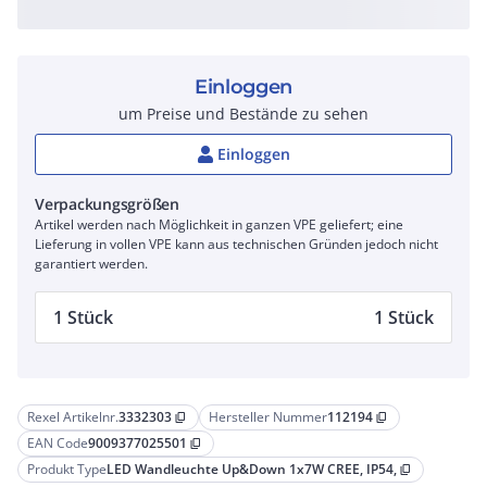
Einloggen
um Preise und Bestände zu sehen
Einloggen
Verpackungsgrößen
Artikel werden nach Möglichkeit in ganzen VPE geliefert; eine
Lieferung in vollen VPE kann aus technischen Gründen jedoch nicht
garantiert werden.
1 Stück
1 Stück
Rexel Artikelnr.
3332303
Hersteller Nummer
112194
content_copy
content_copy
EAN Code
9009377025501
content_copy
Produkt Type
LED Wandleuchte Up&Down 1x7W CREE, IP54,
content_copy