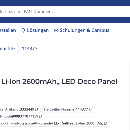
estellen
Lösungen
Schulungen & Campus
lightbulb
school
euchte
114377
 Li-Ion 2600mAh,, LED Deco Panel
xel Artikelnr.
3333449
Hersteller Nummer
114377
content_copy
content_copy
N Code
9009377077159
content_copy
odukt Type
Notstrom-Akkumodul EL-T Selftest Li-Ion 2600mAh,
content_copy