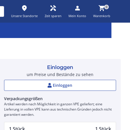
place
handyman
person
shopping_cart
0
Unsere Standorte
Zeit sparen
Mein Konto
Warenkorb
Kernsortiment
Kampagnen
Aktionen
workspace_premium
auto_awesome
percent_discount
Einloggen
um Preise und Bestände zu sehen
Einloggen
Verpackungsgrößen
Artikel werden nach Möglichkeit in ganzen VPE geliefert; eine
Lieferung in vollen VPE kann aus technischen Gründen jedoch nicht
garantiert werden.
1 Stück
1 Stück