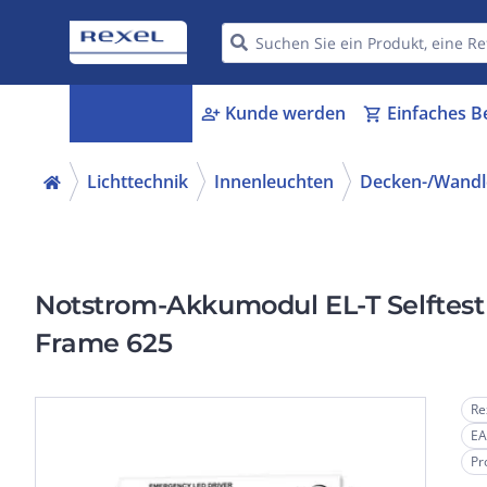
Kategorien
Kunde werden
Einfaches B
menu_book
person_add
shopping_cart
Lichttechnik
Innenleuchten
Decken-/Wandl
Notstrom-Akkumodul EL-T Selftest
Frame 625
Re
EA
Pr