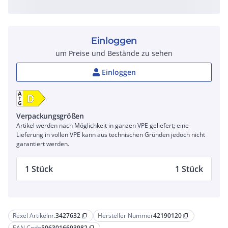
Einloggen
um Preise und Bestände zu sehen
Einloggen
Verpackungsgrößen
Artikel werden nach Möglichkeit in ganzen VPE geliefert; eine
Lieferung in vollen VPE kann aus technischen Gründen jedoch nicht
garantiert werden.
1 Stück
1 Stück
Rexel Artikelnr.
3427632
Hersteller Nummer
42190120
content_copy
content_copy
EAN Code
5063016693982