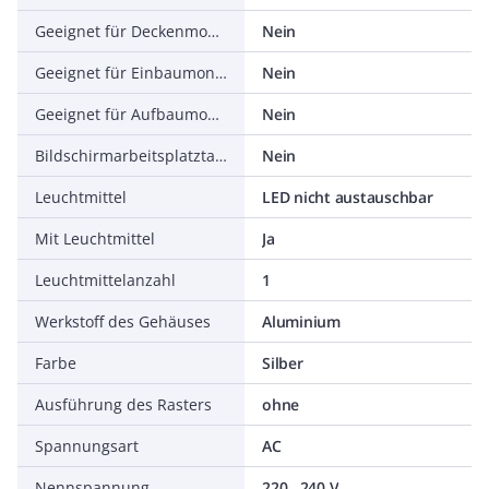
Geeignet für Deckenmontage
Nein
Geeignet für Einbaumontage
Nein
Geeignet für Aufbaumontage
Nein
Bildschirmarbeitsplatztauglich nach EN 12464-1
Nein
Leuchtmittel
LED nicht austauschbar
Mit Leuchtmittel
Ja
Leuchtmittelanzahl
1
Werkstoff des Gehäuses
Aluminium
Farbe
Silber
Ausführung des Rasters
ohne
Spannungsart
AC
Nennspannung
220...240 V