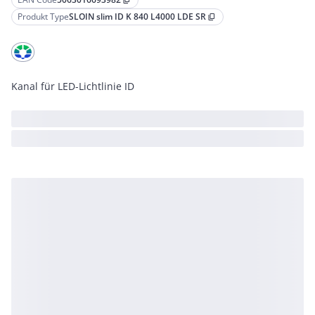
content_copy
Produkt Type
SLOIN slim ID K 840 L4000 LDE SR
content_copy
Kanal für LED-Lichtlinie ID