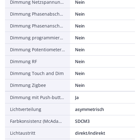
Dimmung Netzspannungsmodulation
Nein
Dimmung Phasenabschnitt
Nein
Dimmung Phasenanschnitt
Nein
Dimmung programmierbar
Nein
Dimmung Potentiometer (geräteintegriert)
Nein
Dimmung RF
Nein
Dimmung Touch and Dim
Nein
Dimmung Zigbee
Nein
Dimmung mit Push-button
Ja
Lichtverteilung
asymmetrisch
Farbkonsistenz (McAdam-Ellipse)
SDCM3
Lichtaustritt
direkt/indirekt