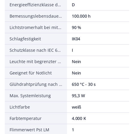
Energieeffizienzklasse der Lichtquelle nach EU-Richtlinie 2019/2015
D
Bemessungslebensdauer L70/B50 bei 25 °C
100.000 h
Lichtstromerhalt bei mittl. Nutzungsdauer 50.000 h bei 25 °C Umgebungstemp.
90 %
Schlagfestigkeit
IK04
Schutzklasse nach IEC 61140
I
Leuchte mit begrenzter Oberflächentemperatur D-Zeichen nach EN 60598-2-24
Nein
Geeignet für Notlicht
Nein
Glühdrahtprüfung nach IEC 60695-2-11
650 °C - 30 s
Max. Systemleistung
95,3 W
Lichtfarbe
weiß
Farbtemperatur
4.000 K
Flimmerwert Pst LM
1