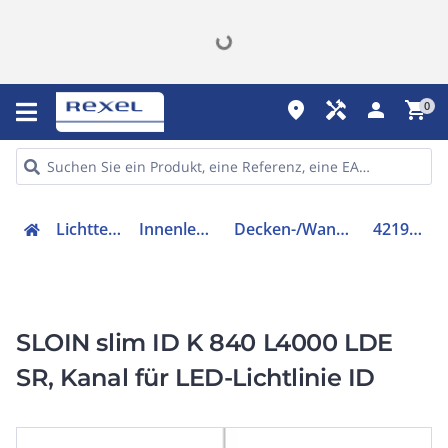
place
handyman
person
shopping_cart
0
Lichttechnik
Innenleuchten
Decken-/Wandleuchte
42190120
SLOIN slim ID K 840 L4000 LDE
SR, Kanal für LED-Lichtlinie ID