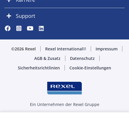
Support
©2026 Rexel
Rexel International
Impressum
open_in_new
AGB & Zusatz
Datenschutz
Sicherheitsrichtlinien
Cookie-Einstellungen
Ein Unternehmen der Rexel Gruppe
Menge