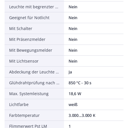
Leuchte mit begrenzter Oberflächentemperatur D-Zeichen nach EN 60598-2-24
Nein
Geeignet für Notlicht
Nein
Mit Schalter
Nein
Mit Präsenzmelder
Nein
Mit Bewegungsmelder
Nein
Mit Lichtsensor
Nein
Abdeckung der Leuchte mit Wärmedämmmaterial möglich
Ja
Glühdrahtprüfung nach IEC 60695-2-11
850 °C - 30 s
Max. Systemleistung
18,6 W
Lichtfarbe
weiß
Farbtemperatur
3.000...3.000 K
Flimmerwert Pst LM
1