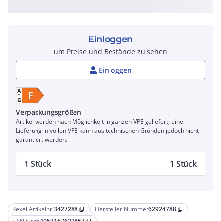
Einloggen
um Preise und Bestände zu sehen
Einloggen
Verpackungsgrößen
Artikel werden nach Möglichkeit in ganzen VPE geliefert; eine
Lieferung in vollen VPE kann aus technischen Gründen jedoch nicht
garantiert werden.
1 Stück
1 Stück
Rexel Artikelnr.
3427288
Hersteller Nummer
62924788
content_copy
content_copy
EAN Code
4053167622857