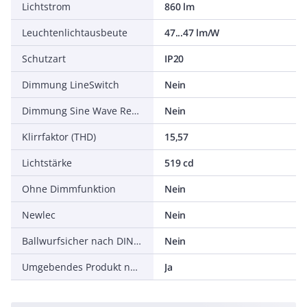
Lichtstrom
860 lm
Leuchtenlichtausbeute
47...47 lm/W
Schutzart
IP20
Dimmung LineSwitch
Nein
Dimmung Sine Wave Reduction
Nein
Klirrfaktor (THD)
15,57
Lichtstärke
519 cd
Ohne Dimmfunktion
Nein
Newlec
Nein
Ballwurfsicher nach DIN 18032-3
Nein
Umgebendes Produkt nach 2019/2020/EU
Ja