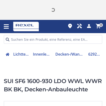
place
handyman
person
shopping_cart
0
Lichttechnik
Innenleuchten
Decken-/Wandleuchte
62924788
SUI SF6 1600-930 LDO WWL WWR
BK BK, Decken-Anbauleuchte