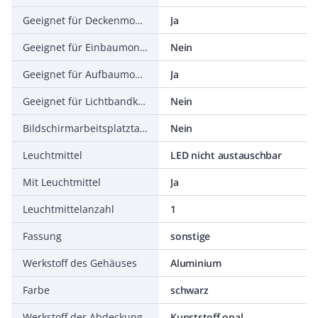
Geeignet für Deckenmontage
Ja
Geeignet für Einbaumontage
Nein
Geeignet für Aufbaumontage
Ja
Geeignet für Lichtbandkonfiguration
Nein
Bildschirmarbeitsplatztauglich nach EN 12464-1
Nein
Leuchtmittel
LED nicht austauschbar
Mit Leuchtmittel
Ja
Leuchtmittelanzahl
1
Fassung
sonstige
Werkstoff des Gehäuses
Aluminium
Farbe
schwarz
Werkstoff der Abdeckung
Kunststoff opal