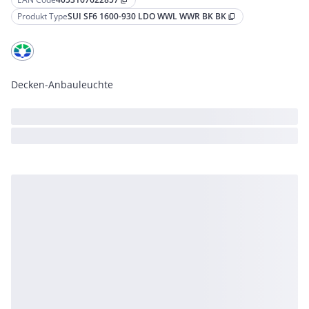
content_copy
Produkt Type
SUI SF6 1600-930 LDO WWL WWR BK BK
content_copy
Decken-Anbauleuchte