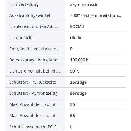
Lichtverteilung
asymmetrisch
Ausstrahlungswinkel
> 80° - extrem breitstrahlend
Farbkonsistenz (McAdam-Ellipse)
SDCM2
Lichtaustritt
direkt
Energieeffizienzklasse der Lichtquelle nach EU-Richtlinie 2019/2015
F
Bemessungslebensdauer L70/B50 bei 25 °C
100.000 h
Lichtstromerhalt bei mittl. Nutzungsdauer 50.000 h bei 25 °C Umgebungstemp.
90 %
Schutzart (IP), Rückseite
sonstige
Schutzart (IP), frontseitig
sonstige
Max. Anzahl der Leuchten pro Leitungsschutzschalter B16
56
Max. Anzahl der Leuchten pro Leitungsschutzschalter C16
56
Schutzklasse nach IEC 61140
I