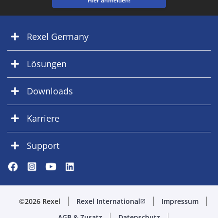
Hier anmelden!
Rexel Germany
Lösungen
Downloads
Karriere
Support
©2026 Rexel
Rexel International
Impressum
open_in_new
AGB & Zusatz
Datenschutz