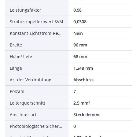
Leistungsfaktor
0,98
Stroboskopeffektwert SVM
0,0308
Konstant-Lichtstrom-Regelung
Nein
Breite
96 mm
Höhe/Tiefe
68 mm
Länge
1.248 mm
Art der Verdrahtung
Abschluss
Polzahl
7
Leiterquerschnitt
2,5 mm²
Anschlussart
Steckklemme
Photobiologische Sicherheit nach EN 62471
0