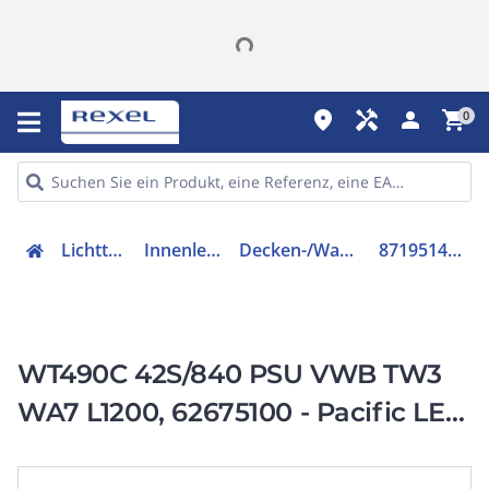
place
handyman
person
shopping_cart
0
Lichttechnik
Innenleuchten
Decken-/Wandleuchte
8719514626751
WT490C 42S/840 PSU VWB TW3
WA7 L1200, 62675100 - Pacific LED
gen5, 840 Neutralweiß, Netzteil
(Ein/Aus), Breitstrahlend (WB),