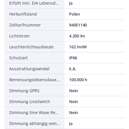
Erfüllt min. EIA Lebensdauerkriterium L90 (bei 50.000 h bei tq = 25 °C)
Ja
Herkunftsland
Polen
Zolltarifnummer
94051140
Lichtstrom
4.200 lm
Leuchtenlichtausbeute
162 lm/W
Schutzart
IP66
Ausstrahlungswinkel
k.A.
Bemessungslebensdauer L80/B10 bei 25 °C
100.000 h
Dimmung GPRS
Nein
Dimmung LineSwitch
Nein
Dimmung Sine Wave Reduction
Nein
Dimmung abhängig vom Betriebsgerät
Ja