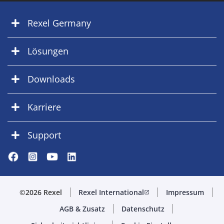
Rexel Germany
Lösungen
Downloads
Karriere
Support
©2026 Rexel
Rexel International
Impressum
open_in_new
AGB & Zusatz
Datenschutz