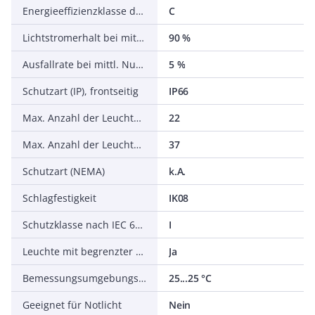
Energieeffizienzklasse der Lichtquelle nach EU-Richtlinie 2019/2015
C
Lichtstromerhalt bei mittl. Nutzungsdauer 50.000 h bei 25 °C Umgebungstemp.
90 %
Ausfallrate bei mittl. Nutzungsdauer von 50.000 h bei 25 °C Umgebungstemp. (tq)
5 %
Schutzart (IP), frontseitig
IP66
Max. Anzahl der Leuchten pro Leitungsschutzschalter B16
22
Max. Anzahl der Leuchten pro Leitungsschutzschalter C16
37
Schutzart (NEMA)
k.A.
Schlagfestigkeit
IK08
Schutzklasse nach IEC 61140
I
Leuchte mit begrenzter Oberflächentemperatur D-Zeichen nach EN 60598-2-24
Ja
Bemessungsumgebungstemperatur nach IEC 62722-2-1
25...25 °C
Geeignet für Notlicht
Nein