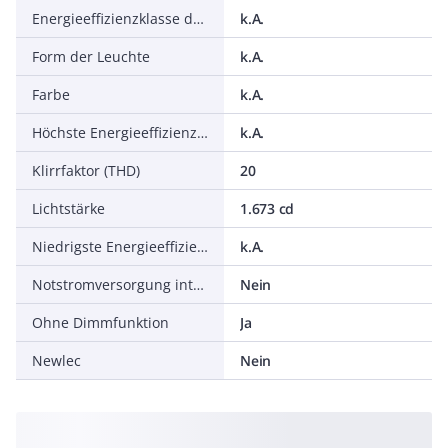
Energieeffizienzklasse des mitgelieferten austauschbaren Leuchtmittels
k.A.
Form der Leuchte
k.A.
Farbe
k.A.
Höchste Energieeffizienzklasse des austauschbaren Leuchtmittels
k.A.
Klirrfaktor (THD)
20
Lichtstärke
1.673 cd
Niedrigste Energieeffizienzklasse des austauschbaren Leuchtmittels
k.A.
Notstromversorgung integriert
Nein
Ohne Dimmfunktion
Ja
Newlec
Nein