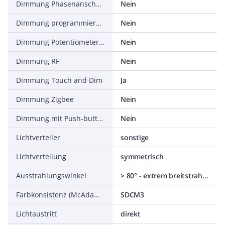
Dimmung Phasenanschnitt
Nein
Dimmung programmierbar
Nein
Dimmung Potentiometer (geräteintegriert)
Nein
Dimmung RF
Nein
Dimmung Touch and Dim
Ja
Dimmung Zigbee
Nein
Dimmung mit Push-button
Nein
Lichtverteiler
sonstige
Lichtverteilung
symmetrisch
Ausstrahlungswinkel
> 80° - extrem breitstrahlend
Farbkonsistenz (McAdam-Ellipse)
SDCM3
Lichtaustritt
direkt