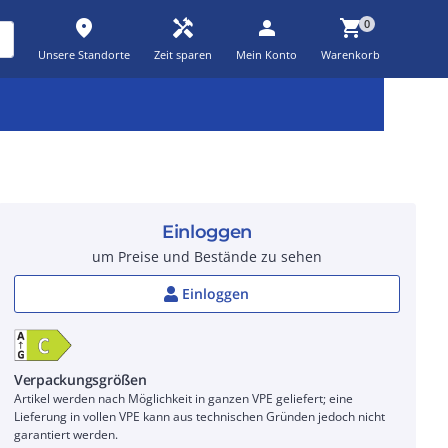
place
handyman
person
shopping_cart
0
Unsere Standorte
Zeit sparen
Mein Konto
Warenkorb
Kernsortiment
Kampagnen
Aktionen
workspace_premium
auto_awesome
percent_discount
Einloggen
um Preise und Bestände zu sehen
Einloggen
Verpackungsgrößen
Artikel werden nach Möglichkeit in ganzen VPE geliefert; eine
Lieferung in vollen VPE kann aus technischen Gründen jedoch nicht
garantiert werden.