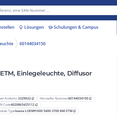
estellen
Lösungen
Schulungen & Campus
lightbulb
school
euchte
60144034150
xel Artikelnr.
3329632
Hersteller Nummer
60144034150
content_copy
content_copy
N Code
4020863425112
content_copy
odukt Type
lowea-LOEMP/600 5400-3700 840 ETM
content_copy