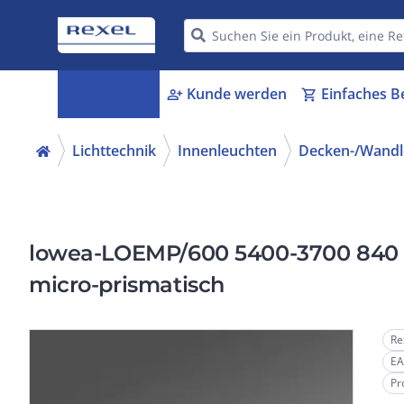
Kategorien
Kunde werden
Einfaches B
menu_book
person_add
shopping_cart
Lichttechnik
Innenleuchten
Decken-/Wandl
lowea-LOEMP/600 5400-3700 840 ETM, Einlegeleuchte, Diffusor
micro-prismatisch
Re
EA
Pr