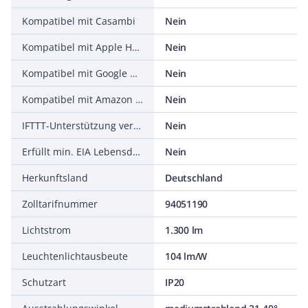
Kompatibel mit Casambi
Nein
Kompatibel mit Apple HomeKit
Nein
Kompatibel mit Google Assistant
Nein
Kompatibel mit Amazon Alexa
Nein
IFTTT-Unterstützung verfügbar
Nein
Erfüllt min. EIA Lebensdauerkriterium L90 (bei 50.000 h bei tq = 25 °C)
Nein
Herkunftsland
Deutschland
Zolltarifnummer
94051190
Lichtstrom
1.300 lm
Leuchtenlichtausbeute
104 lm/W
Schutzart
IP20