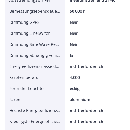
Ausstrahlungswinkel
mediumstrahlend 21-40°
Bemessungslebensdauer L80/B10 bei 25 °C
50.000 h
Dimmung GPRS
Nein
Dimmung LineSwitch
Nein
Dimmung Sine Wave Reduction
Nein
Dimmung abhängig vom Betriebsgerät
Ja
Energieeffizienzklasse des mitgelieferten austauschbaren Leuchtmittels
nicht erforderlich
Farbtemperatur
4.000
Form der Leuchte
eckig
Farbe
aluminium
Höchste Energieeffizienzklasse des austauschbaren Leuchtmittels
nicht erforderlich
Niedrigste Energieeffizienzklasse des austauschbaren Leuchtmittels
nicht erforderlich