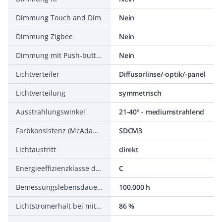
Dimmung Touch and Dim
Nein
Dimmung Zigbee
Nein
Dimmung mit Push-button
Nein
Lichtverteiler
Diffusorlinse/-optik/-panel
Lichtverteilung
symmetrisch
Ausstrahlungswinkel
21-40° - mediumstrahlend
Farbkonsistenz (McAdam-Ellipse)
SDCM3
Lichtaustritt
direkt
Energieeffizienzklasse der Lichtquelle nach EU-Richtlinie 2019/2015
C
Bemessungslebensdauer L70/B50 bei 25 °C
100.000 h
Lichtstromerhalt bei mittl. Nutzungsdauer 35.000 h bei 25 °C Umgebungstemp.
86 %