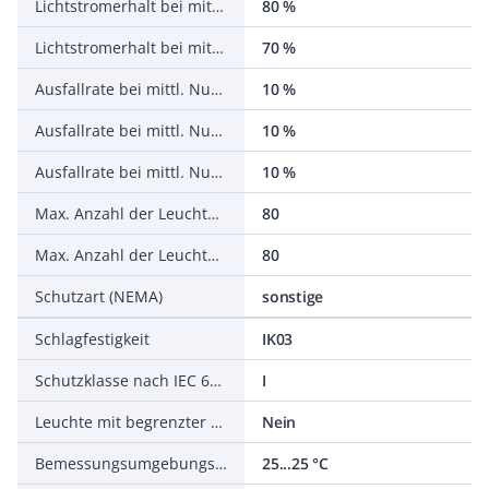
Lichtstromerhalt bei mittl. Nutzungsdauer 50.000 h bei 25 °C Umgebungstemp.
80 %
Lichtstromerhalt bei mittl. Nutzungsdauer 75.000 h bei 25 °C Umgebungstemp.
70 %
Ausfallrate bei mittl. Nutzungsdauer von 35.000 h bei 25 °C Umgebungstemp. (tq)
10 %
Ausfallrate bei mittl. Nutzungsdauer von 50.000 h bei 25 °C Umgebungstemp. (tq)
10 %
Ausfallrate bei mittl. Nutzungsdauer von 75.000 h bei 25 °C Umgebungstemp. (tq)
10 %
Max. Anzahl der Leuchten pro Leitungsschutzschalter B16
80
Max. Anzahl der Leuchten pro Leitungsschutzschalter C16
80
Schutzart (NEMA)
sonstige
Schlagfestigkeit
IK03
Schutzklasse nach IEC 61140
I
Leuchte mit begrenzter Oberflächentemperatur D-Zeichen nach EN 60598-2-24
Nein
Bemessungsumgebungstemperatur nach IEC 62722-2-1
25...25 °C