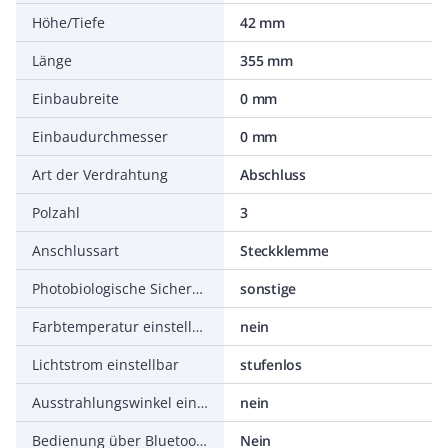
Höhe/Tiefe
42 mm
Länge
355 mm
Einbaubreite
0 mm
Einbaudurchmesser
0 mm
Art der Verdrahtung
Abschluss
Polzahl
3
Anschlussart
Steckklemme
Photobiologische Sicherheit nach EN 62471
sonstige
Farbtemperatur einstellbar
nein
Lichtstrom einstellbar
stufenlos
Ausstrahlungswinkel einstellbar
nein
Bedienung über Bluetooth
Nein