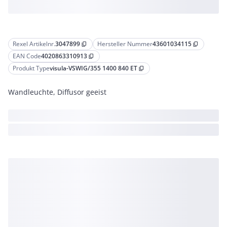
Rexel Artikelnr.
3047899
Hersteller Nummer
43601034115
content_copy
content_copy
EAN Code
4020863310913
content_copy
Produkt Type
visula-VSWIG/355 1400 840 ET
content_copy
Wandleuchte, Diffusor geeist