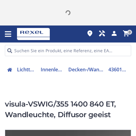
place
handyman
person
shopping_cart
0
Lichttechnik
Innenleuchten
Decken-/Wandleuchte
43601034115
visula-VSWIG/355 1400 840 ET,
Wandleuchte, Diffusor geeist