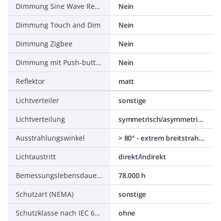
Dimmung Sine Wave Reduction
Nein
Dimmung Touch and Dim
Nein
Dimmung Zigbee
Nein
Dimmung mit Push-button
Nein
Reflektor
matt
Lichtverteiler
sonstige
Lichtverteilung
symmetrisch/asymmetrisch
Ausstrahlungswinkel
> 80° - extrem breitstrahlend
Lichtaustritt
direkt/indirekt
Bemessungslebensdauer L70/B50 bei 25 °C
78.000 h
Schutzart (NEMA)
sonstige
Schutzklasse nach IEC 61140
ohne