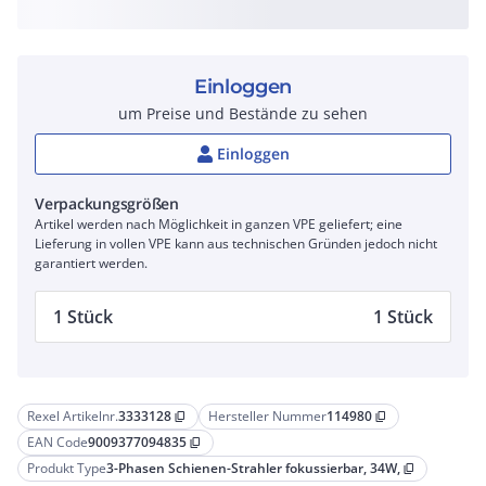
Einloggen
um Preise und Bestände zu sehen
Einloggen
Verpackungsgrößen
Artikel werden nach Möglichkeit in ganzen VPE geliefert; eine
Lieferung in vollen VPE kann aus technischen Gründen jedoch nicht
garantiert werden.
1 Stück
1 Stück
Rexel Artikelnr.
3333128
Hersteller Nummer
114980
content_copy
content_copy
EAN Code
9009377094835
content_copy
Produkt Type
3-Phasen Schienen-Strahler fokussierbar, 34W,
content_copy