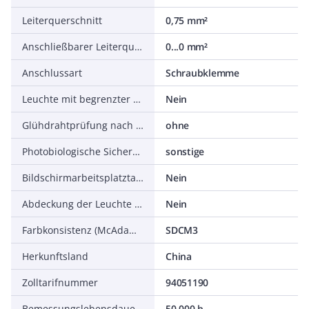
Leiterquerschnitt
0,75 mm²
Anschließbarer Leiterquerschnitt
0...0 mm²
Anschlussart
Schraubklemme
Leuchte mit begrenzter Oberflächentemperatur D-Zeichen nach EN 60598-2-24
Nein
Glühdrahtprüfung nach IEC 60695-2-11
ohne
Photobiologische Sicherheit nach EN 62471
sonstige
Bildschirmarbeitsplatztauglich nach EN 12464-1
Nein
Abdeckung der Leuchte mit Wärmedämmmaterial möglich
Nein
Farbkonsistenz (McAdam-Ellipse)
SDCM3
Herkunftsland
China
Zolltarifnummer
94051190
Bemessungslebensdauer L80/B10 bei 25 °C
50.000 h