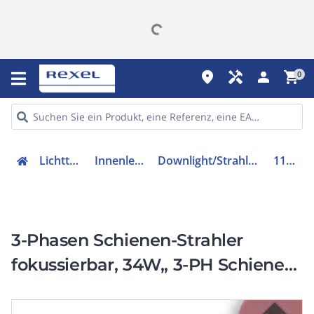
place
handyman
person
shopping_cart
0
Lichttechnik
Innenleuchten
Downlight/Strahler/Flutlicht
114980
3-Phasen Schienen-Strahler
fokussierbar, 34W,, 3-PH Schienen-
Strahler fokussierbar, 34W