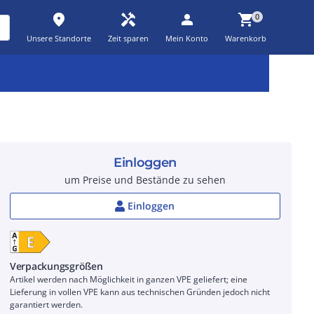
place
handyman
person
shopping_cart
0
Unsere Standorte
Zeit sparen
Mein Konto
Warenkorb
Kernsortiment
Kampagnen
Aktionen
workspace_premium
auto_awesome
percent_discount
Einloggen
um Preise und Bestände zu sehen
Einloggen
Verpackungsgrößen
Artikel werden nach Möglichkeit in ganzen VPE geliefert; eine
Lieferung in vollen VPE kann aus technischen Gründen jedoch nicht
garantiert werden.