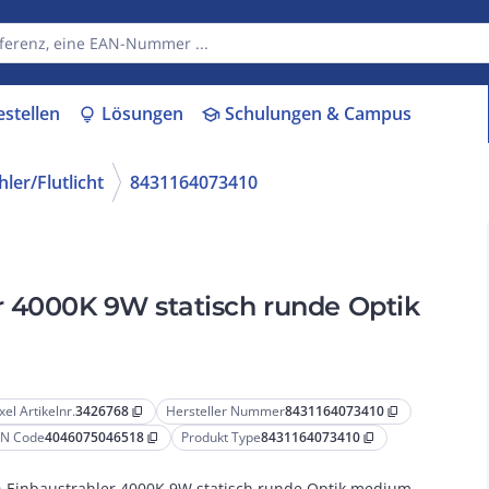
estellen
Lösungen
Schulungen & Campus
lightbulb
school
ler/Flutlicht
8431164073410
r 4000K 9W statisch runde Optik
xel Artikelnr.
3426768
Hersteller Nummer
8431164073410
content_copy
content_copy
N Code
4046075046518
Produkt Type
8431164073410
content_copy
content_copy
-Einbaustrahler 4000K 9W statisch runde Optik medium