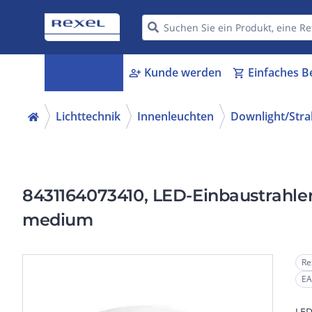
Kategorien
Kunde werden
Einfaches B
menu_book
person_add
shopping_cart
Lichttechnik
Innenleuchten
Downlight/Strah
8431164073410, LED-Einbaustrahle
medium
Re
EA
LED