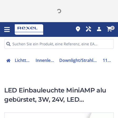
place
handyman
person
shopping_cart
0
Lichttechnik
Innenleuchten
Downlight/Strahler/Flutlicht
114474
LED Einbauleuchte MiniAMP alu
gebürstet, 3W, 24V, LED
Einbauleuchte MiniAMP alu
gebürstet