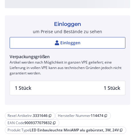
Einloggen
um Preise und Bestände zu sehen
Einloggen
Verpackungsgrößen
Artikel werden nach Möglichkeit in ganzen VPE geliefert; eine
Lieferung in vollen VPE kann aus technischen Gründen jedoch nicht
garantiert werden.
1 Stück
1 Stück
Rexel Artikelnr.
3331646
Hersteller Nummer
114474
content_copy
content_copy
EAN Code
9009377079832
content_copy
Produkt Type
LED Einbauleuchte MiniAMP alu gebürstet, 3W, 24V
content_copy