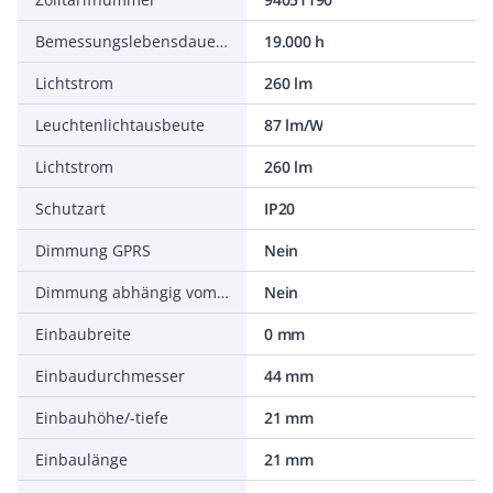
Bemessungslebensdauer L80/B10 bei 25 °C
19.000 h
Lichtstrom
260 lm
Leuchtenlichtausbeute
87 lm/W
Lichtstrom
260 lm
Schutzart
IP20
Dimmung GPRS
Nein
Dimmung abhängig vom Betriebsgerät
Nein
Einbaubreite
0 mm
Einbaudurchmesser
44 mm
Einbauhöhe/-tiefe
21 mm
Einbaulänge
21 mm