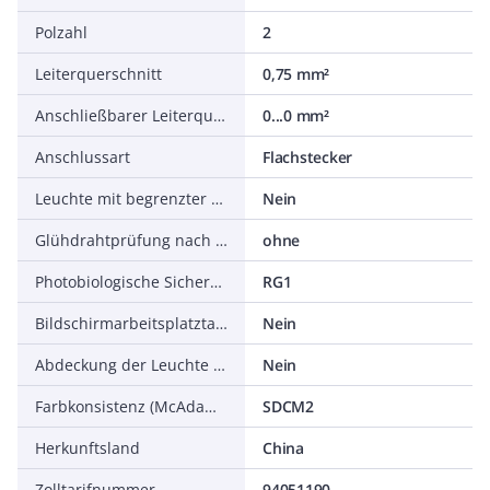
Polzahl
2
Leiterquerschnitt
0,75 mm²
Anschließbarer Leiterquerschnitt
0...0 mm²
Anschlussart
Flachstecker
Leuchte mit begrenzter Oberflächentemperatur D-Zeichen nach EN 60598-2-24
Nein
Glühdrahtprüfung nach IEC 60695-2-11
ohne
Photobiologische Sicherheit nach EN 62471
RG1
Bildschirmarbeitsplatztauglich nach EN 12464-1
Nein
Abdeckung der Leuchte mit Wärmedämmmaterial möglich
Nein
Farbkonsistenz (McAdam-Ellipse)
SDCM2
Herkunftsland
China
Zolltarifnummer
94051190