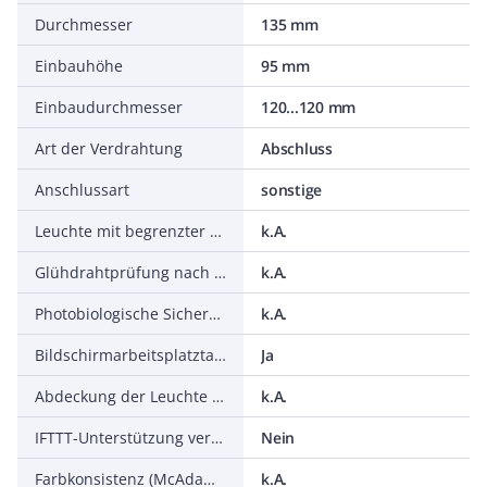
Durchmesser
135 mm
Einbauhöhe
95 mm
Einbaudurchmesser
120...120 mm
Art der Verdrahtung
Abschluss
Anschlussart
sonstige
Leuchte mit begrenzter Oberflächentemperatur D-Zeichen nach EN 60598-2-24
k.A.
Glühdrahtprüfung nach IEC 60695-2-11
k.A.
Photobiologische Sicherheit nach EN 62471
k.A.
Bildschirmarbeitsplatztauglich nach EN 12464-1
Ja
Abdeckung der Leuchte mit Wärmedämmmaterial möglich
k.A.
IFTTT-Unterstützung verfügbar
Nein
Farbkonsistenz (McAdam-Ellipse)
k.A.