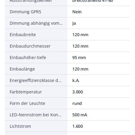
Ausstrahlungswinkel
breitstrahlend 41-80°
Dimmung GPRS
Nein
Dimmung abhängig vom Betriebsgerät
Ja
Einbaubreite
120 mm
Einbaudurchmesser
120 mm
Einbauhöhe/-tiefe
95 mm
Einbaulänge
120 mm
Energieeffizienzklasse des mitgelieferten austauschbaren Leuchtmittels
k.A.
Farbtemperatur
3.000
Form der Leuchte
rund
LED-Nennstrom bei Konstantstrom
500 mA
Lichtstrom
1.600