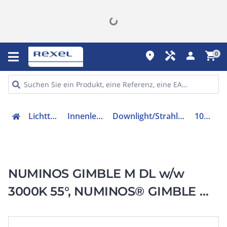
place
handyman
person
shopping_cart
0
Lichttechnik
Innenleuchten
Downlight/Strahler/Flutlicht
1005955
NUMINOS GIMBLE M DL w/w
3000K 55°, NUMINOS® GIMBLE M,
Deckeneinbauleuchte weiß 3000
K 55°