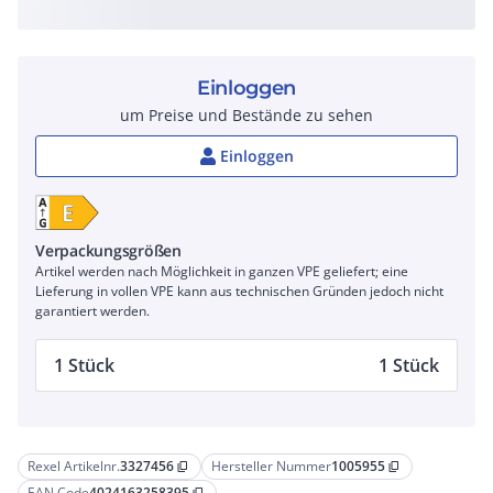
Einloggen
um Preise und Bestände zu sehen
Einloggen
Verpackungsgrößen
Artikel werden nach Möglichkeit in ganzen VPE geliefert; eine
Lieferung in vollen VPE kann aus technischen Gründen jedoch nicht
garantiert werden.
1 Stück
1 Stück
Rexel Artikelnr.
3327456
Hersteller Nummer
1005955
content_copy
content_copy
EAN Code
4024163258395