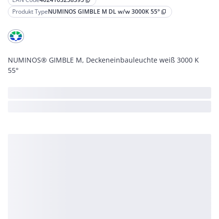
content_copy
Produkt Type
NUMINOS GIMBLE M DL w/w 3000K 55°
content_copy
NUMINOS® GIMBLE M, Deckeneinbauleuchte weiß 3000 K
55°