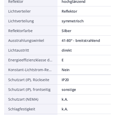
Reflektor
hochglänzend
Lichtverteiler
Reflektor
Lichtverteilung
symmetrisch
Reflektorfarbe
Silber
Ausstrahlungswinkel
41-80° - breitstrahlend
Lichtaustritt
direkt
Energieeffizienzklasse der Lichtquelle nach EU-Richtlinie 2019/2015
E
Konstant-Lichtstrom-Regelung
Nein
Schutzart (IP), Rückseite
IP20
Schutzart (IP), frontseitig
sonstige
Schutzart (NEMA)
k.A.
Schlagfestigkeit
k.A.