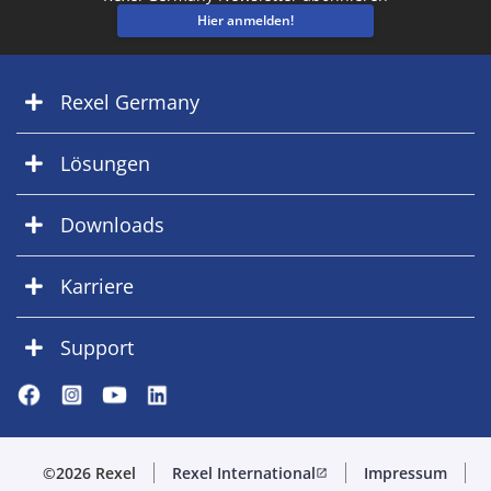
Hier anmelden!
Rexel Germany
Lösungen
Downloads
Karriere
Support
©2026 Rexel
Rexel International
Impressum
open_in_new