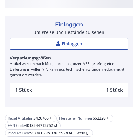
Einloggen
um Preise und Bestände zu sehen
Einloggen
Verpackungsgrößen
Artikel werden nach Möglichkeit in ganzen VPE geliefert; eine
Lieferung in vollen VPE kann aus technischen Gründen jedoch nicht
garantiert werden.
1 Stück
1 Stück
Rexel Artikelnr.
3426766
Hersteller Nummer
662228
content_copy
content_copy
EAN Code
4043544712752
content_copy
Produkt Type
SCOUT 205.930.25.2/DALI weiß
content_copy