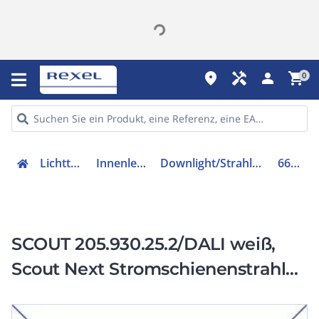
place
handyman
person
shopping_cart
0
Lichttechnik
Innenleuchten
Downlight/Strahler/Flutlicht
662228
SCOUT 205.930.25.2/DALI weiß,
Scout Next Stromschienenstrahler
46W 930 5130LM 26° weiß
ONETrack Stromschienen