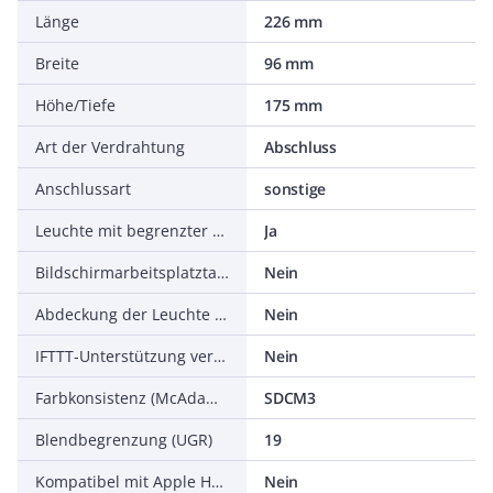
Länge
226 mm
Breite
96 mm
Höhe/Tiefe
175 mm
Art der Verdrahtung
Abschluss
Anschlussart
sonstige
Leuchte mit begrenzter Oberflächentemperatur D-Zeichen nach EN 60598-2-24
Ja
Bildschirmarbeitsplatztauglich nach EN 12464-1
Nein
Abdeckung der Leuchte mit Wärmedämmmaterial möglich
Nein
IFTTT-Unterstützung verfügbar
Nein
Farbkonsistenz (McAdam-Ellipse)
SDCM3
Blendbegrenzung (UGR)
19
Kompatibel mit Apple HomeKit
Nein