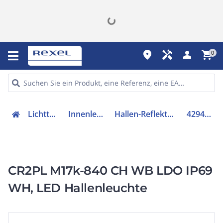
place
handyman
person
shopping_cart
0
Lichttechnik
Innenleuchten
Hallen-Reflektorleuchte
42945082
CR2PL M17k-840 CH WB LDO IP69
WH, LED Hallenleuchte