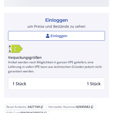
Einloggen
um Preise und Bestände zu sehen
Einloggen
Verpackungsgrößen
Artikel werden nach Möglichkeit in ganzen VPE geliefert; eine
Lieferung in vollen VPE kann aus technischen Gründen jedoch nicht
garantiert werden.
1 Stück
1 Stück
Rexel Artikelnr.
3427169
Hersteller Nummer
42945082
content_copy
content_copy
EAN Code
5063016339323