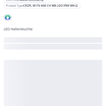
content_copy
Produkt Type
CR2PL M17k-840 CH WB LDO IP69 WH
content_copy
LED Hallenleuchte