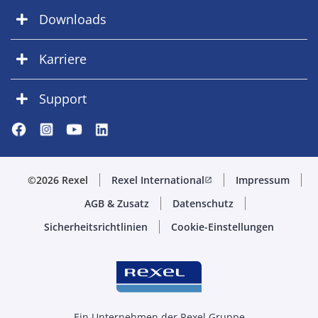
Downloads
Karriere
Support
©2026 Rexel
Rexel International
Impressum
open_in_new
AGB & Zusatz
Datenschutz
Sicherheitsrichtlinien
Cookie-Einstellungen
Ein Unternehmen der Rexel Gruppe