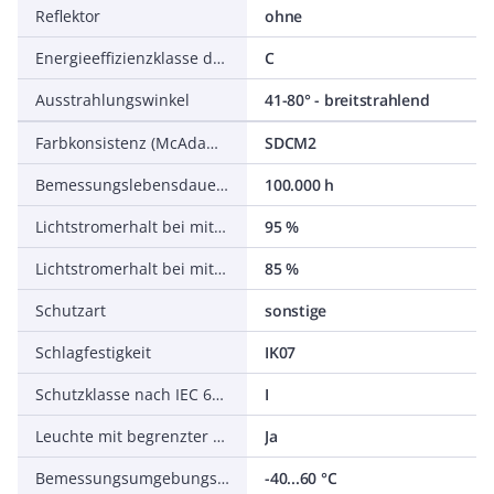
Reflektor
ohne
Energieeffizienzklasse der Lichtquelle nach EU-Richtlinie 2019/2015
C
Ausstrahlungswinkel
41-80° - breitstrahlend
Farbkonsistenz (McAdam-Ellipse)
SDCM2
Bemessungslebensdauer L70/B50 bei 25 °C
100.000 h
Lichtstromerhalt bei mittl. Nutzungsdauer 50.000 h bei 25 °C Umgebungstemp.
95 %
Lichtstromerhalt bei mittl. Nutzungsdauer 100.000 h bei 25 °C Umgebungstemp.
85 %
Schutzart
sonstige
Schlagfestigkeit
IK07
Schutzklasse nach IEC 61140
I
Leuchte mit begrenzter Oberflächentemperatur D-Zeichen nach EN 60598-2-24
Ja
Bemessungsumgebungstemperatur nach IEC 62722-2-1
-40...60 °C