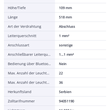
Höhe/Tiefe
109 mm
Länge
518 mm
Art der Verdrahtung
Abschluss
Leiterquerschnitt
1 mm²
Anschlussart
sonstige
Anschließbarer Leiterquerschnitt
1...1 mm²
Bedienung über Bluetooth
Nein
Max. Anzahl der Leuchten pro Leitungsschutzschalter B16
22
Max. Anzahl der Leuchten pro Leitungsschutzschalter C16
36
Herkunftsland
Serbien
Zolltarifnummer
94051190