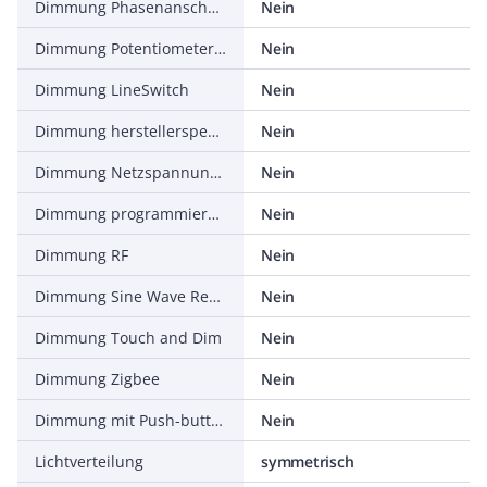
Dimmung Phasenanschnitt
Nein
Dimmung Potentiometer (geräteintegriert)
Nein
Dimmung LineSwitch
Nein
Dimmung herstellerspezifisch
Nein
Dimmung Netzspannungsmodulation
Nein
Dimmung programmierbar
Nein
Dimmung RF
Nein
Dimmung Sine Wave Reduction
Nein
Dimmung Touch and Dim
Nein
Dimmung Zigbee
Nein
Dimmung mit Push-button
Nein
Lichtverteilung
symmetrisch