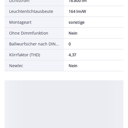
Lichtstrom
16.800 lm
Leuchtenlichtausbeute
164 lm/W
Montageart
sonstige
Ohne Dimmfunktion
Nein
Ballwurfsicher nach DIN 18032-3
0
Klirrfaktor (THD)
4,37
Newlec
Nein