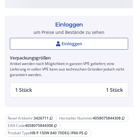
Einloggen
um Preise und Bestände zu sehen
Einloggen
Verpackungsgrößen
Artikel werden nach Möglichkeit in ganzen VPE geliefert; eine
Lieferung in vollen VPE kann aus technischen Gründen jedoch nicht
garantiert werden.
1 Stück
1 Stück
Rexel Artikelnr.
3426711
Hersteller Nummer
4058075844308
content_copy
content_copy
EAN Code
4058075844308
content_copy
Produkt Type
HB P 150W 840 70DEG IP66 PS
content_copy