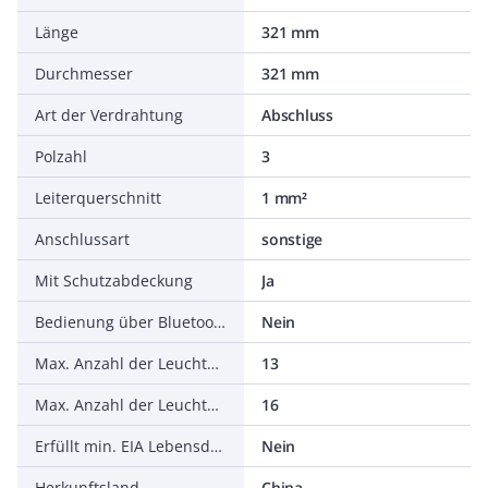
Länge
321 mm
Durchmesser
321 mm
Art der Verdrahtung
Abschluss
Polzahl
3
Leiterquerschnitt
1 mm²
Anschlussart
sonstige
Mit Schutzabdeckung
Ja
Bedienung über Bluetooth
Nein
Max. Anzahl der Leuchten pro Leitungsschutzschalter B16
13
Max. Anzahl der Leuchten pro Leitungsschutzschalter C16
16
Erfüllt min. EIA Lebensdauerkriterium L90 (bei 50.000 h bei tq = 25 °C)
Nein
Herkunftsland
China