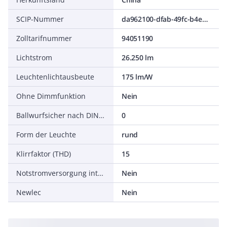
SCIP-Nummer
da962100-dfab-49fc-b4ed-604f9426cb42
Zolltarifnummer
94051190
Lichtstrom
26.250 lm
Leuchtenlichtausbeute
175 lm/W
Ohne Dimmfunktion
Nein
Ballwurfsicher nach DIN 18032-3
0
Form der Leuchte
rund
Klirrfaktor (THD)
15
Notstromversorgung integriert
Nein
Newlec
Nein