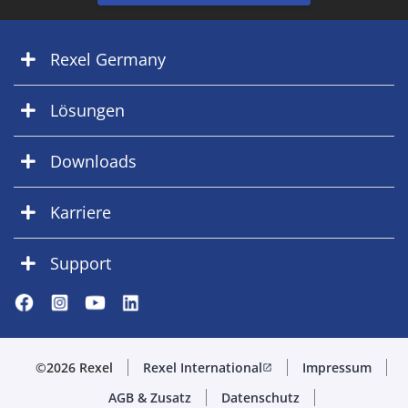
Rexel Germany
Lösungen
Downloads
Karriere
Support
©2026 Rexel
Rexel International
Impressum
open_in_new
AGB & Zusatz
Datenschutz