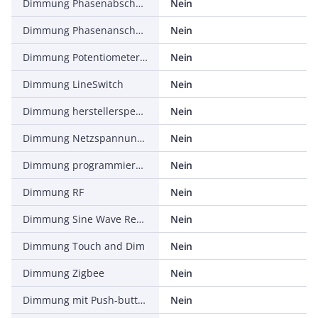
Dimmung Phasenabschnitt
Nein
Dimmung Phasenanschnitt
Nein
Dimmung Potentiometer (geräteintegriert)
Nein
Dimmung LineSwitch
Nein
Dimmung herstellerspezifisch
Nein
Dimmung Netzspannungsmodulation
Nein
Dimmung programmierbar
Nein
Dimmung RF
Nein
Dimmung Sine Wave Reduction
Nein
Dimmung Touch and Dim
Nein
Dimmung Zigbee
Nein
Dimmung mit Push-button
Nein