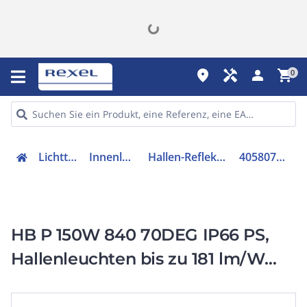
place
handyman
person
shopping_cart
0
Lichttechnik
Innenleuchten
Hallen-Reflektorleuchte
4058075844308
HB P 150W 840 70DEG IP66 PS,
Hallenleuchten bis zu 181 lm/W
und attraktiven UGR Werten