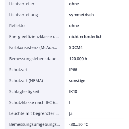
Lichtverteiler
ohne
Lichtverteilung
symmetrisch
Reflektor
ohne
Energieeffizienzklasse der Lichtquelle nach EU-Richtlinie 2019/2015
nicht erforderlich
Farbkonsistenz (McAdam-Ellipse)
SDCM4
Bemessungslebensdauer L70/B50 bei 25 °C
120.000 h
Schutzart
IP66
Schutzart (NEMA)
sonstige
Schlagfestigkeit
IK10
Schutzklasse nach IEC 61140
I
Leuchte mit begrenzter Oberflächentemperatur D-Zeichen nach EN 60598-2-24
Ja
Bemessungsumgebungstemperatur nach IEC 62722-2-1
-30...50 °C