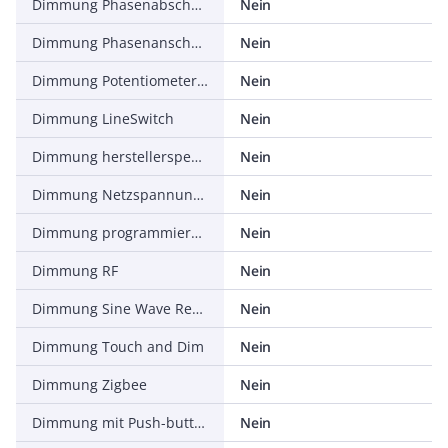
Dimmung Phasenabschnitt
Nein
Dimmung Phasenanschnitt
Nein
Dimmung Potentiometer (geräteintegriert)
Nein
Dimmung LineSwitch
Nein
Dimmung herstellerspezifisch
Nein
Dimmung Netzspannungsmodulation
Nein
Dimmung programmierbar
Nein
Dimmung RF
Nein
Dimmung Sine Wave Reduction
Nein
Dimmung Touch and Dim
Nein
Dimmung Zigbee
Nein
Dimmung mit Push-button
Nein