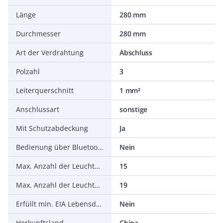
Länge
280 mm
Durchmesser
280 mm
Art der Verdrahtung
Abschluss
Polzahl
3
Leiterquerschnitt
1 mm²
Anschlussart
sonstige
Mit Schutzabdeckung
Ja
Bedienung über Bluetooth
Nein
Max. Anzahl der Leuchten pro Leitungsschutzschalter B16
15
Max. Anzahl der Leuchten pro Leitungsschutzschalter C16
19
Erfüllt min. EIA Lebensdauerkriterium L90 (bei 50.000 h bei tq = 25 °C)
Nein
Herkunftsland
China