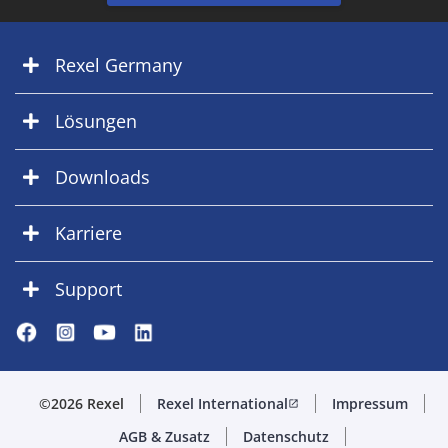
Rexel Germany
Lösungen
Downloads
Karriere
Support
©2026 Rexel
Rexel International
Impressum
open_in_new
AGB & Zusatz
Datenschutz