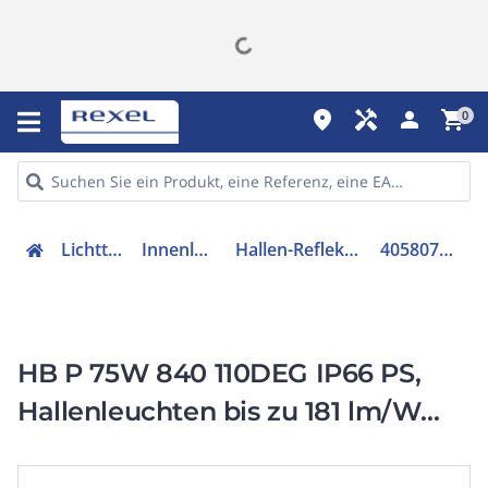
place
handyman
person
shopping_cart
0
Lichttechnik
Innenleuchten
Hallen-Reflektorleuchte
4058075844292
HB P 75W 840 110DEG IP66 PS,
Hallenleuchten bis zu 181 lm/W
und attraktiven UGR Werten