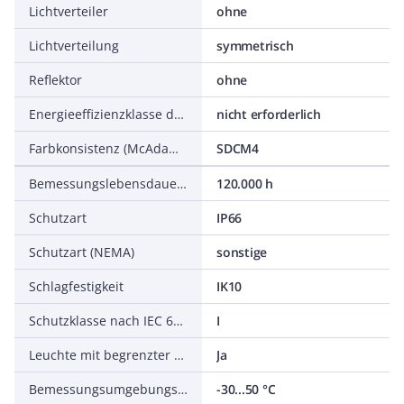
Lichtverteiler
ohne
Lichtverteilung
symmetrisch
Reflektor
ohne
Energieeffizienzklasse der Lichtquelle nach EU-Richtlinie 2019/2015
nicht erforderlich
Farbkonsistenz (McAdam-Ellipse)
SDCM4
Bemessungslebensdauer L70/B50 bei 25 °C
120.000 h
Schutzart
IP66
Schutzart (NEMA)
sonstige
Schlagfestigkeit
IK10
Schutzklasse nach IEC 61140
I
Leuchte mit begrenzter Oberflächentemperatur D-Zeichen nach EN 60598-2-24
Ja
Bemessungsumgebungstemperatur nach IEC 62722-2-1
-30...50 °C