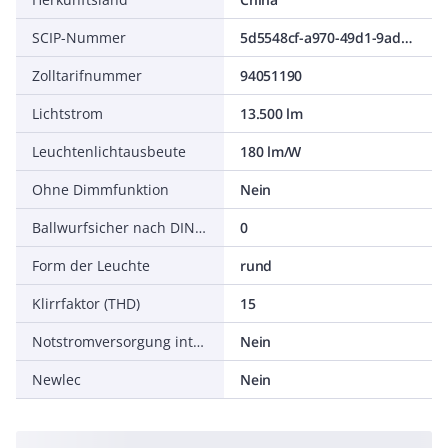
SCIP-Nummer
5d5548cf-a970-49d1-9ad3-7bdcaf86804e
Zolltarifnummer
94051190
Lichtstrom
13.500 lm
Leuchtenlichtausbeute
180 lm/W
Ohne Dimmfunktion
Nein
Ballwurfsicher nach DIN 18032-3
0
Form der Leuchte
rund
Klirrfaktor (THD)
15
Notstromversorgung integriert
Nein
Newlec
Nein