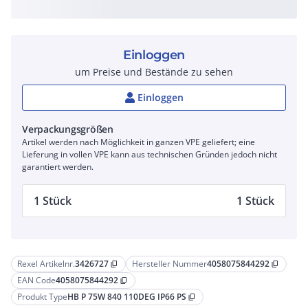
Einloggen
um Preise und Bestände zu sehen
Einloggen
Verpackungsgrößen
Artikel werden nach Möglichkeit in ganzen VPE geliefert; eine
Lieferung in vollen VPE kann aus technischen Gründen jedoch nicht
garantiert werden.
1 Stück
1 Stück
Rexel Artikelnr.
3426727
Hersteller Nummer
4058075844292
content_copy
content_copy
EAN Code
4058075844292
content_copy
Produkt Type
HB P 75W 840 110DEG IP66 PS
content_copy