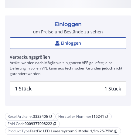
Einloggen
um Preise und Bestände zu sehen
Einloggen
Verpackungsgrößen
Artikel werden nach Möglichkeit in ganzen VPE geliefert; eine
Lieferung in vollen VPE kann aus technischen Gründen jedoch nicht
garantiert werden.
1 Stück
1 Stück
Rexel Artikelnr.
3333406
Hersteller Nummer
115241
content_copy
content_copy
EAN Code
9009377098222
content_copy
Produkt Type
FastFix LED Linearsystem S Modul 1,5m 25-75W,
content_copy