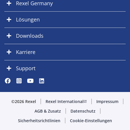
Rexel Germany
Lösungen
Downloads
Karriere
Support
©2026 Rexel
Rexel International
Impressum
open_in_new
AGB & Zusatz
Datenschutz
Sicherheitsrichtlinien
Cookie-Einstellungen