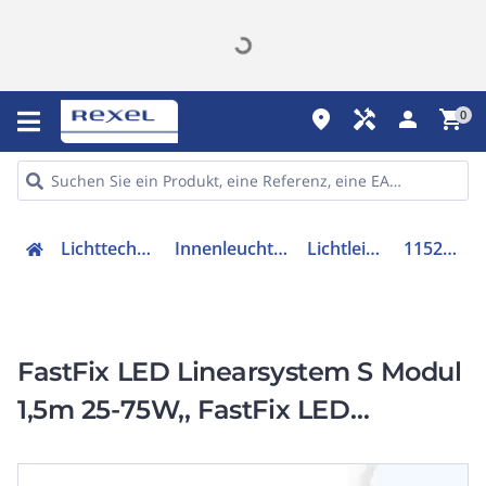
place
handyman
person
shopping_cart
0
Lichttechnik
Innenleuchten
Lichtleiste
115241
FastFix LED Linearsystem S Modul
1,5m 25-75W,, FastFix LED
Linearsystem S