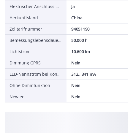
Elektrischer Anschluss mit Stecksystem
Ja
Herkunftsland
China
Zolltarifnummer
94051190
Bemessungslebensdauer L80/B10 bei 25 °C
50.000 h
Lichtstrom
10.600 lm
Dimmung GPRS
Nein
LED-Nennstrom bei Konstantstrom
312...341 mA
Ohne Dimmfunktion
Nein
Newlec
Nein