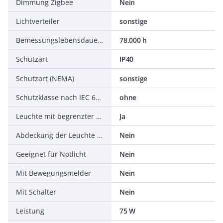
Dimmung Zigbee
Nein
Lichtverteiler
sonstige
Bemessungslebensdauer L70/B50 bei 25 °C
78.000 h
Schutzart
IP40
Schutzart (NEMA)
sonstige
Schutzklasse nach IEC 61140
ohne
Leuchte mit begrenzter Oberflächentemperatur D-Zeichen nach EN 60598-2-24
Ja
Abdeckung der Leuchte mit Wärmedämmmaterial möglich
Nein
Geeignet für Notlicht
Nein
Mit Bewegungsmelder
Nein
Mit Schalter
Nein
Leistung
75 W