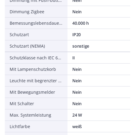
Dimmung mit Push-button
Nein
Dimmung Zigbee
Nein
Bemessungslebensdauer L70/B50 bei 25 °C
40.000 h
Schutzart
IP20
Schutzart (NEMA)
sonstige
Schutzklasse nach IEC 61140
II
Mit Lampenschutzkorb
Nein
Leuchte mit begrenzter Oberflächentemperatur D-Zeichen nach EN 60598-2-24
Nein
Mit Bewegungsmelder
Nein
Mit Schalter
Nein
Max. Systemleistung
24 W
Lichtfarbe
weiß