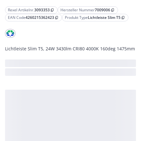
Rexel Artikelnr.
3093353
Hersteller Nummer
7009006
content_copy
content_copy
EAN Code
4260215362423
Produkt Type
Lichtleiste Slim T5
content_copy
content_copy
Lichtleiste Slim T5, 24W 3430lm CRI80 4000K 160deg 1475mm