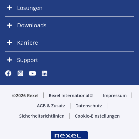
Lösungen
Downloads
Karriere
Support
©2026 Rexel
Rexel International
Impressum
open_in_new
AGB & Zusatz
Datenschutz
Sicherheitsrichtlinien
Cookie-Einstellungen