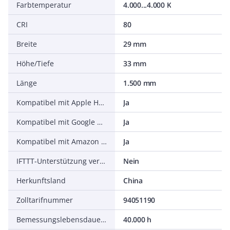
Farbtemperatur
4.000...4.000 K
CRI
80
Breite
29 mm
Höhe/Tiefe
33 mm
Länge
1.500 mm
Kompatibel mit Apple HomeKit
Ja
Kompatibel mit Google Assistant
Ja
Kompatibel mit Amazon Alexa
Ja
IFTTT-Unterstützung verfügbar
Nein
Herkunftsland
China
Zolltarifnummer
94051190
Bemessungslebensdauer L80/B10 bei 25 °C
40.000 h