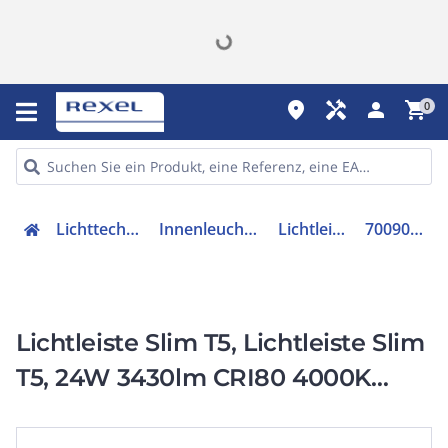
place
handyman
person
shopping_cart
0
Lichttechnik
Innenleuchten
Lichtleiste
7009006
Lichtleiste Slim T5, Lichtleiste Slim
T5, 24W 3430lm CRI80 4000K
160deg 1475mm