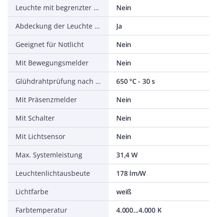
Leuchte mit begrenzter Oberflächentemperatur D-Zeichen nach EN 60598-2-24
Nein
Abdeckung der Leuchte mit Wärmedämmmaterial möglich
Ja
Geeignet für Notlicht
Nein
Mit Bewegungsmelder
Nein
Glühdrahtprüfung nach IEC 60695-2-11
650 °C - 30 s
Mit Präsenzmelder
Nein
Mit Schalter
Nein
Mit Lichtsensor
Nein
Max. Systemleistung
31,4 W
Leuchtenlichtausbeute
178 lm/W
Lichtfarbe
weiß
Farbtemperatur
4.000...4.000 K