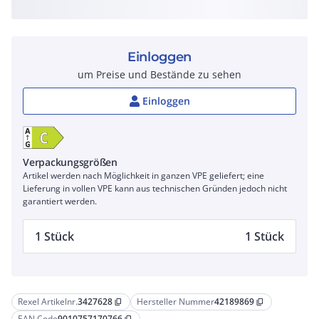
Einloggen
um Preise und Bestände zu sehen
Einloggen
Verpackungsgrößen
Artikel werden nach Möglichkeit in ganzen VPE geliefert; eine
Lieferung in vollen VPE kann aus technischen Gründen jedoch nicht
garantiert werden.
1 Stück
1 Stück
Rexel Artikelnr.
3427628
Hersteller Nummer
42189869
content_copy
content_copy
EAN Code
9010757170766