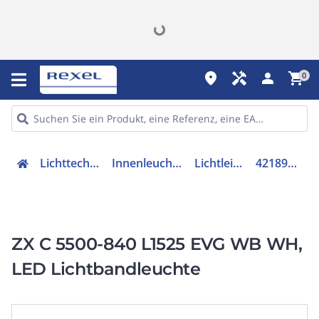
place
handyman
person
shopping_cart
0
Lichttechnik
Innenleuchten
Lichtleiste
42189869
ZX C 5500-840 L1525 EVG WB WH,
LED Lichtbandleuchte