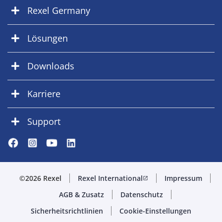
Rexel Germany
Lösungen
Downloads
Karriere
Support
©2026 Rexel
Rexel International
Impressum
open_in_new
AGB & Zusatz
Datenschutz
Sicherheitsrichtlinien
Cookie-Einstellungen