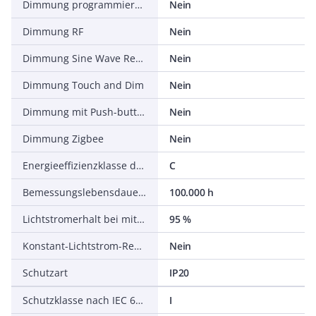
Dimmung programmierbar
Nein
Dimmung RF
Nein
Dimmung Sine Wave Reduction
Nein
Dimmung Touch and Dim
Nein
Dimmung mit Push-button
Nein
Dimmung Zigbee
Nein
Energieeffizienzklasse der Lichtquelle nach EU-Richtlinie 2019/2015
C
Bemessungslebensdauer L70/B50 bei 25 °C
100.000 h
Lichtstromerhalt bei mittl. Nutzungsdauer 50.000 h bei 25 °C Umgebungstemp.
95 %
Konstant-Lichtstrom-Regelung
Nein
Schutzart
IP20
Schutzklasse nach IEC 61140
I