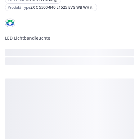
content_copy
Produkt Type
ZX C 5500-840 L1525 EVG WB WH
content_copy
LED Lichtbandleuchte