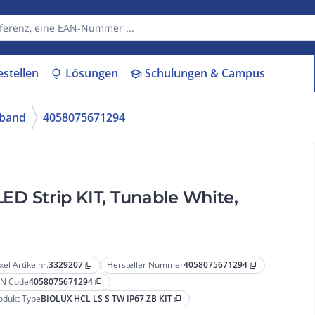
estellen
Lösungen
Schulungen & Campus
lightbulb
school
-band
4058075671294
ED Strip KIT, Tunable White,
xel Artikelnr.
3329207
Hersteller Nummer
4058075671294
content_copy
content_copy
N Code
4058075671294
content_copy
odukt Type
BIOLUX HCL LS S TW IP67 ZB KIT
content_copy