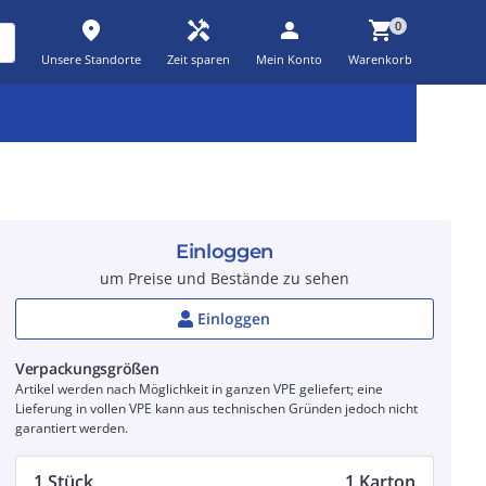
place
handyman
person
shopping_cart
0
Unsere Standorte
Zeit sparen
Mein Konto
Warenkorb
Kernsortiment
Kampagnen
Aktionen
workspace_premium
auto_awesome
percent_discount
Einloggen
um Preise und Bestände zu sehen
Einloggen
Verpackungsgrößen
Artikel werden nach Möglichkeit in ganzen VPE geliefert; eine
Lieferung in vollen VPE kann aus technischen Gründen jedoch nicht
garantiert werden.
1 Stück
1 Karton