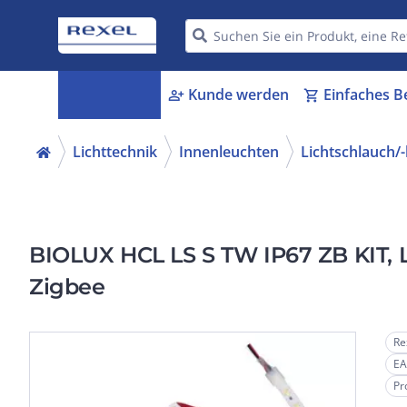
Kategorien
Kunde werden
Einfaches B
menu_book
person_add
shopping_cart
Lichttechnik
Innenleuchten
Lichtschlauch/
BIOLUX HCL LS S TW IP67 ZB KIT, L
Zigbee
Re
EA
Pr